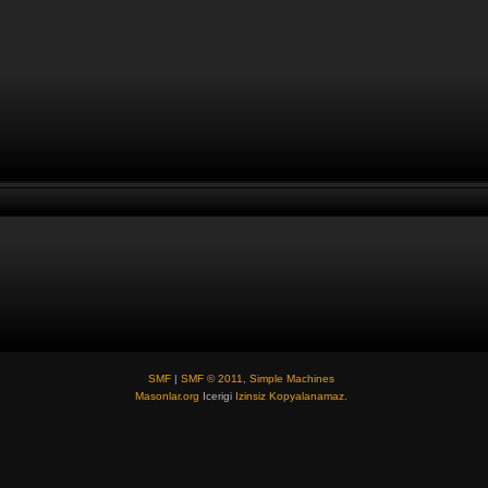
SMF
|
SMF © 2011
,
Simple Machines
Masonlar.org
Icerigi
Izinsiz Kopyalanamaz.