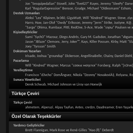
Jon "Sesquipedalian" Stovell, John "live627" Rayes, Jeremy "SleePy" Dar
Karl "RegularExpression" Benson, Grudge, Michael "Oldiesmann" Eshom, Mi
Destek Uzmanları
Aleksi "Lex" Kilpinen, br360, GigaWatt, Will "Kindred" Wagner, Steve, ziyc
Harro, Huw, Jan-Olof "Owdy" Eriksson, Jeremy "jerm" Strike, Justyne, K@, Ke
"Sarge" Dhima, Rumbaar, Pitti, RedOne, S-Ace, Wade "sησω" Poulsen ve 
Kişiselleştiriciler
Sami "SychO" Mazouz, Diego Andrés, Gary M. Gadsdon, Jonathan "vbgamer
Jason "JBlaze" Clemons, Jerry, Joker™, Kays, Killer Possum, Kirby, Matt 
Joey "Tyrsson" Smith
Doküman Yazarları
Irisado, Joshua "groundup" Dickerson, AngellinaBelle, Chainy, Daniel Die
Pazarlama
Will "Kindred" Wagner, Marcus "cσσкιє мσηѕтєя" Forsberg, Ralph "[n3rve]
Yerelleştirme
Francisco "d3vcho" DomÃ­nguez, Nikola "Dzonny" NovakoviÄ‡, Relyana, Ro
Sunucu Yöneticileri
Derek Schwab, Michael Johnson ve Liroy van Hoewijk
Türkçe Çeviri
Türkçe Çeviri
ahmetem, Alperuzi, Alpay Tayfun, Antes, cnrdzn, Daydreamer, Eren Yaşark
Özel Olarak Teşekkürler
Yardımcı Geliştiriciler
Brett Flannigan, Mark Rose ve René-Gilles "Nao 尚" Deberdt