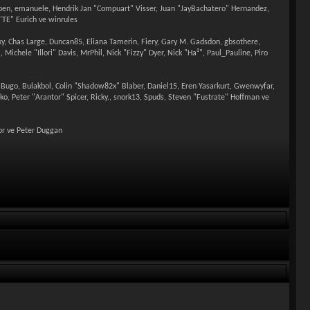
choen, emanuele, Hendrik Jan "Compuart" Visser, Juan "JayBachatero" Hernandez,
TE" Eurich ve winrules
lky, Chas Large, Duncan85, Eliana Tamerin, Fiery, Gary M. Gadsdon, gbsothere,
Michele "Illori" Davis, MrPhil, Nick "Fizzy" Dyer, Nick "Ha²", Paul_Pauline, Piro
go, Bulakbol, Colin "Shadow82x" Blaber, Daniel15, Eren Yasarkurt, Gwenwyfar,
, Peter "Arantor" Spicer, Ricky., snork13, Spuds, Steven "Fustrate" Hoffman ve
nor ve Peter Duggan