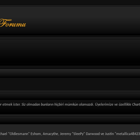
mek ister. Siz olmadan bunların hiçbiri mümkün olamazdı. Üyelerimize ve özellikle Charter ü
 Michael "Oldiesmann" Eshom, Amacythe, Jeremy "SleePy" Darwood ve Justin "metallica48423