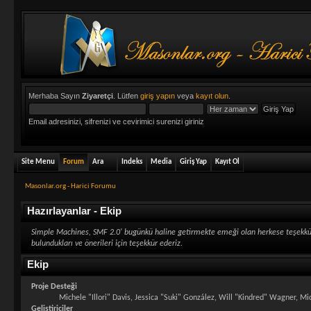
Merhaba Sayın
Ziyaretçi
. Lütfen
giriş yapın
veya
kayıt olun
.
Email adresinizi, sifrenizi ve cevirimici surenizi giriniz
Site Menu
Forum
Ara
Indeks
Media
Giriş Yap
Kayıt Ol
Masonlar.org - Harici Forumu
Hazırlayanlar - Ekip
Simple Machines, SMF 2.0' bugünkü haline getirmekte emeği olan herkese teşekkür et
bulundukları ve önerileri için teşekkür ederiz.
Ekip
Proje Desteği
Michele "Illori" Davis, Jessica "Suki" González, Will "Kindred" Wagner,
Geliştiriciler