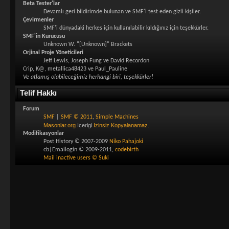
Beta Tester'lar
Devamlı geri bildirimde bulunan ve SMF'i test eden gizli kişiler.
Çevirmenler
SMF'i dünyadaki herkes için kullanılabilir kıldığınız için teşekkürler.
SMF'in Kurucusu
Unknown W. "[Unknown]" Brackets
Orjinal Proje Yöneticileri
Jeff Lewis, Joseph Fung ve David Recordon
Crip, K@, metallica48423 ve Paul_Pauline
Ve atlamış olabileceğimiz herhangi biri, teşekkürler!
Telif Hakkı
Forum
SMF
|
SMF © 2011
,
Simple Machines
Masonlar.org
Icerigi
Izinsiz Kopyalanamaz.
Modifikasyonlar
Post History © 2007-2009
Niko Pahajoki
cb|Emailogin © 2009-2011,
codebirth
Mail inactive users © Suki