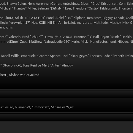
wood, Shawn Bulen, Norv, Aaron van Geffen, Antechinus, Bjoern "Bloc" Kristiansen, Colin S
chael "Thantos" Miller, Selman "[SiNaN]" Eser, Theodore "Orstio" Hildebrandt, Thorsten "
on, JimM, Adish "(F.L.A.M.E.R)" Patel, Aleksi "Lex" Kilpinen, Ben Scott, Bigguy, CapadY, Cha
vin "greyknight17" Hou, KGIII, Kill Em All, lurkalot, margarett, Mattitude, Mashby, Mick G., 
xenovanis
45" Valentin, Brad "IchBin™" Grow, ディン1031, Brannon "B" Hall, Bryan "Runic" Deakin, Bu
"SlammedDime" Zuba, Matthew "Labradoodle-360" Kerle, Mick., NanoSector, nend, Nibogo, Niko
hl, Dannii Willis, emanuele, Graeme Spence, Jack "akabugeyes" Thorsen, Jade Elizabeth Trai
" Otowo, rickC, Tony Reid ve Mert "Antes" Alınbay
bert., Akyhne ve GravuTrad
urt, eslao, husmen73, *Immortal*, Minare ve Yağız