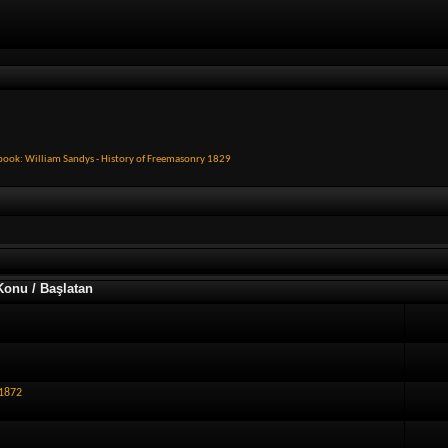
book: William Sandys - History of Freemasonry 1829
Konu / Başlatan
 1872