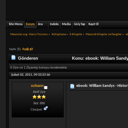
Site Menu
Forum
Ara
Indeks
Media
Giriş Yap
Kayıt Ol
Masonlar.org - Harici Forumu
»
Kütüphane
»
E-Kitaplık
»
Masonik Kitaplar ve Dergiler
»
e
Sayfa: [
1
]
Aşağı git
Gönderen
Konu: ebook: William Sandy
0 Üye ve 1 Ziyaretçi konuyu incelemekte.
Şubat 02, 2011, 09:33:23 öö
ozkann
ebook: William Sandys - Histo
Aktif Uye
İleti: 886
Cinsiyet: