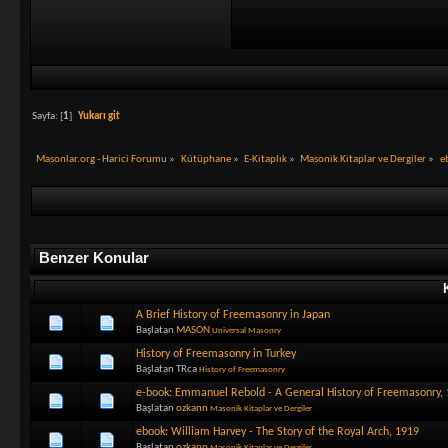
Sayfa: [
1
]
Yukarı git
Masonlar.org - Harici Forumu
»
Kütüphane
»
E-Kitaplık
»
Masonik Kitaplar ve Dergiler
»
e
Benzer Konular
A Brief History of Freemasonry in Japan
Başlatan
MASON
Universal Masonry
History of Freemasonry in Turkey
Başlatan TRca
History of Freemasonry
e-book: Emmanuel Rebold - A General History of Freemasonry,
Başlatan
ozkann
Masonik Kitaplar ve Dergiler
ebook: William Harvey - The Story of the Royal Arch, 1919
Başlatan
ozkann
Masonik Kitaplar ve Dergiler