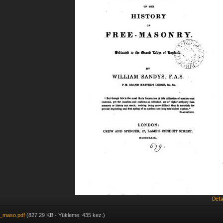
Deta
e_maso.pdf
(827.29 KB - Yükleme: 435 kez.)