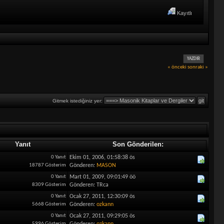
Kayıtlı
YAZDIR
« önceki
sonraki »
Gitmek istediğiniz yer:
Yanıt
Son Gönderilen:
0 Yanıt
Ekim 01, 2006, 01:58:38 ös
18787 Gösterim
Gönderen:
MASON
0 Yanıt
Mart 01, 2009, 09:01:49 öö
8309 Gösterim
Gönderen: TRca
0 Yanıt
Ocak 27, 2011, 12:30:09 ös
5668 Gösterim
Gönderen:
ozkann
0 Yanıt
Ocak 27, 2011, 09:29:05 ös
5996 Gösterim