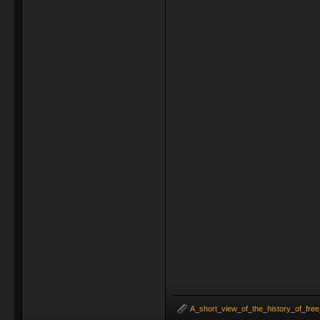
A_short_view_of_the_history_of_fre