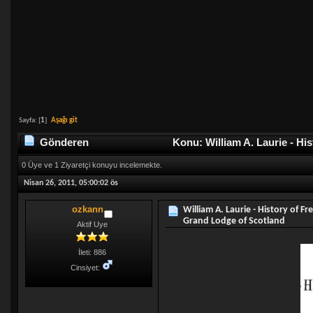
Sayfa: [
1
]
Aşağı git
Gönderen
Konu: William A. Laurie - H
5573 defa)
0 Üye ve 1 Ziyaretçi konuyu incelemekte.
Nisan 26, 2011, 05:00:02 ös
ozkann
William A. Laurie - History of 
Grand Lodge of Scotland
Aktif Uye
İleti: 886
Cinsiyet: