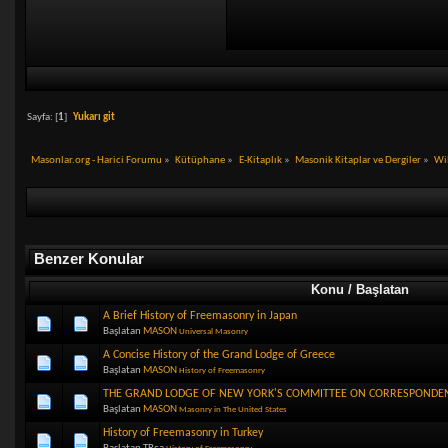
Sayfa: [
1
]
Yukarı git
Masonlar.org - Harici Forumu
»
Kütüphane
»
E-Kitaplık
»
Masonik Kitaplar ve Dergiler
»
Wil
Benzer Konular
Konu / Başlatan
A Brief History of Freemasonry in Japan
Başlatan
MASON
Universal Masonry
A Concise History of the Grand Lodge of Greece
Başlatan
MASON
History of Freemasonry
THE GRAND LODGE OF NEW YORK'S COMMITTEE ON CORRESPONDEN
Başlatan
MASON
Masonry in The United States
History of Freemasonry in Turkey