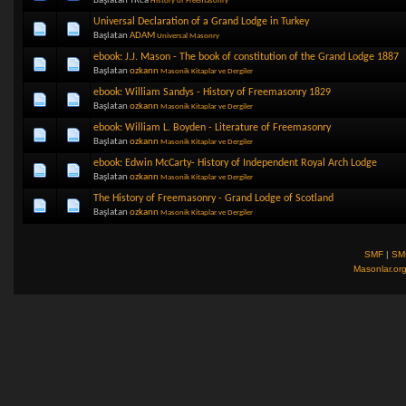
Başlatan TRca
History of Freemasonry
Universal Declaration of a Grand Lodge in Turkey
Başlatan
ADAM
Universal Masonry
ebook: J.J. Mason - The book of constitution of the Grand Lodge 1887
Başlatan
ozkann
Masonik Kitaplar ve Dergiler
ebook: William Sandys - History of Freemasonry 1829
Başlatan
ozkann
Masonik Kitaplar ve Dergiler
ebook: William L. Boyden - Literature of Freemasonry
Başlatan
ozkann
Masonik Kitaplar ve Dergiler
ebook: Edwin McCarty- History of Independent Royal Arch Lodge
Başlatan
ozkann
Masonik Kitaplar ve Dergiler
The History of Freemasonry - Grand Lodge of Scotland
Başlatan
ozkann
Masonik Kitaplar ve Dergiler
SMF
|
SM
Masonlar.or