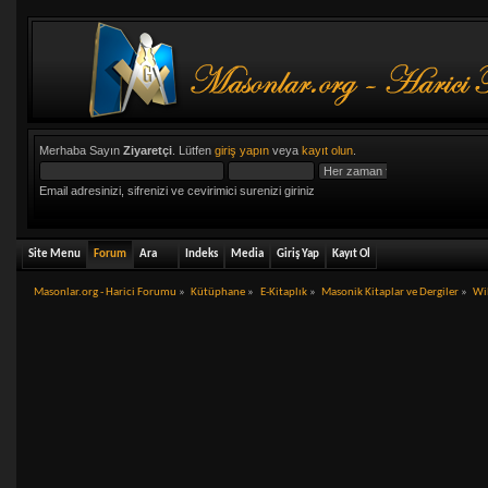
Merhaba Sayın
Ziyaretçi
. Lütfen
giriş yapın
veya
kayıt olun
.
Email adresinizi, sifrenizi ve cevirimici surenizi giriniz
Site Menu
Forum
Ara
Indeks
Media
Giriş Yap
Kayıt Ol
Masonlar.org - Harici Forumu
»
Kütüphane
»
E-Kitaplık
»
Masonik Kitaplar ve Dergiler
»
Wil