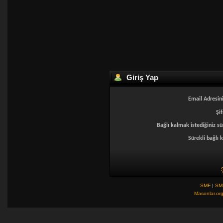
Giriş Yap
Email Adresini
Şif
Bağlı kalmak istediğiniz sü
Sürekli bağlı k
SMF
|
SM
Masonlar.or