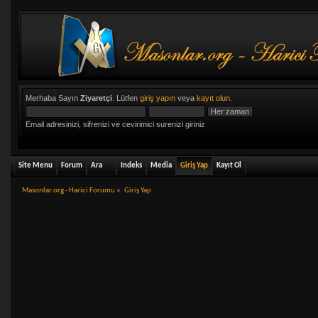
Merhaba Sayın
Ziyaretçi
. Lütfen
giriş yapın
veya
kayıt olun
.
Email adresinizi, sifrenizi ve cevirimici surenizi giriniz
Site Menu
Forum
Ara
Indeks
Media
Giriş Yap
Kayıt Ol
Masonlar.org - Harici Forumu
»
Giriş Yap