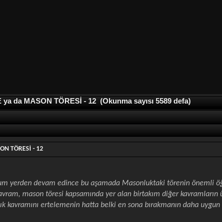
 da MASON TÖRESİ - 12 (Okunma sayısı 5589 defa)
N TÖRESİ - 12
m yerden devam edince bu aşamada Masonluktaki törenin önemli öğel
avram, mason töresi kapsamında yer alan birtakım diğer kavramların ü
lık kavramını ertelemenin hatta belki en sona bırakmanın daha uygun