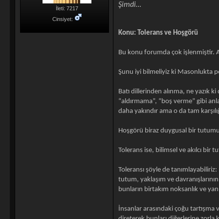
Şimdi…
İleti: 7217
Cinsiyet:
Konu: Tolerans ve Hoşgörü
Bu konu forumda çok işlenmiştir. A
Şunu iyi bilmeliyiz ki Masonlukta p
Batı dillerinden alınma, ne yazık ki
“aldırmama”, “boş verme” gibi anlam
daha yakındır ama o da tam karşılığ
Hoşgörü biraz duygusal bir tutumu
Tolerans ise, bilimsel ve akılcı bi
Toleransı şöyle de tanımlayabiliriz
tutum, yaklaşım ve davranışlarının,
bunların birtakım noksanlık ve yanı
İnsanlar arasındaki çoğu tartışma 
direterek bunları diğerlerine zorla