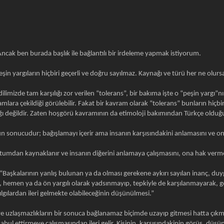
ncak ben burada başlık ile bağlantılı bir irdeleme yapmak istiyorum.
eşin yargıların hiçbiri geçerli ve doğru sayılmaz. Kaynağı ve türü her ne olur
 dilimizde tam karşılığı zor verilen “tolerans”, bir bakıma işte o “peşin yargı”
lara çekildiği görülebilir. Fakat bir kavram olarak “tolerans” bunların hiçbir
ı değildir. Zaten hoşgörü kavramının da etimoloji bakımından Türkçe olduğu t
n sonucudur; bağışlamayı içerir ama insanın karşısındakini anlamasını ve o
r tutumdan kaynaklanır ve insanın diğerini anlamaya çalışmasını, ona hak vermes
: “Başkalarının yanlış bulunan ya da olması gerekene aykırı sayılan inanç, duy
 hemen ya da ön yargılı olarak yadsınmayıp, tepkiyle de karşılanmayarak, gör
lgılardan ileri gelmekte olabileceğinin düşünülmesi.”
ve uzlaşmazlıkların bir sonuca bağlanamaz biçimde uzayıp gitmesi hatta çık
 kabul ettirmeye çalışmasından ileri gelir. Kişinin, karşısındakinin görüş, dü