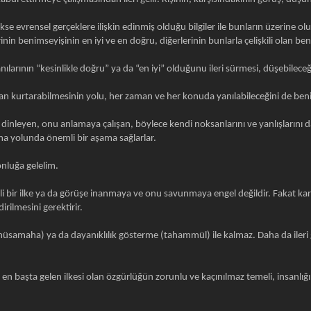
e evrensel gerçeklere ilişkin edinmiş olduğu bilgiler ile bunların üzerine olu
inin benimseyişinin en iyi ve en doğru, diğerlerinin bunlarla çelişkili olan be
anılarının “kesinlikle doğru” ya da “en iyi” olduğunu ileri sürmesi, düşebileceğ
ıdan kurtarabilmesinin yolu, her zaman ve her konuda yanılabileceğini de be
dinleyen, onu anlamaya çalışan, böylece kendi noksanlarını ve yanlışlarını d
ma yolunda önemli bir aşama sağlarlar.
nluğa gelelim.
li bir ilke ya da görüşe inanmaya ve onu savunmaya engel değildir. Fakat kar
rilmesini gerektirir.
samaha) ya da dayanıklılık gösterme (tahammül) ile kalmaz. Daha da ileri g
 başta gelen ilkesi olan özgürlüğün zorunlu ve kaçınılmaz temeli, insanlığın