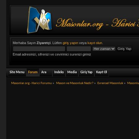
Merhaba Sayın
Ziyaretçi
. Lütfen
giriş yapın
veya
kayıt olun
.
Email adresinizi, sifrenizi ve cevirimici surenizi giriniz
Site Menu
Forum
Ara
Indeks
Media
Giriş Yap
Kayıt Ol
Masonlar.org - Harici Forumu
»
Mason ve Masonluk Nedir?
»
Evrensel Masonluk
»
Masonlu