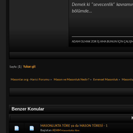
Demek ki “sevecenlik” kavramın
bölümde…
ADAM OLMAK ZOR İŞ AMA BUNUN İÇİN ÇALIŞ
Sayfa: [
1
]
Yukarı git
Masonlar.org - Harici Forumu
»
Mason ve Masonluk Nedir?
»
Evrensel Masonluk
»
Masonlu
Benzer Konular
MASONLUKTA TÖRE ya da MASON TÖRESİ - 1
Başlatan
ADAM
Masonlukta Töre