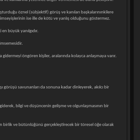
şturduğu öznel (sübjektif) görüş ve kanıları başkalarınınkilere
nimseyişlerinin ise ille de kötü ve yanlış olduğunu göstermez.
i en büyük yanılgıdır.
nimsemesidir.
a gidermeyi öngören kişiler, aralarında kolayca anlaşmaya varır.
şı görüşü savunanları da sonuna kadar dinleyerek, akılcı bir
iderek, bilgi ve düşüncenin gelişme ve olgunlaşmasının bir
 birlik ve bütünlüğünü gerçekleştirecek bir töresel öğe olarak