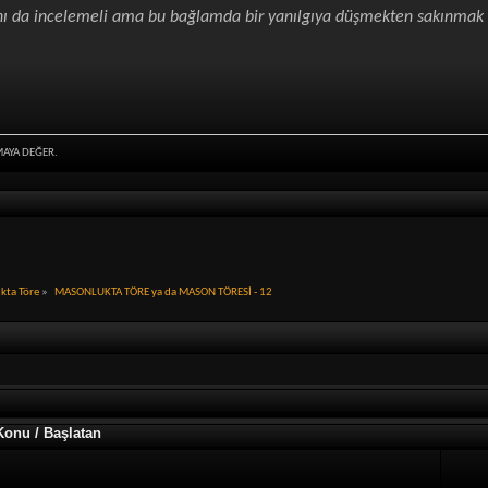
ı da incelemeli ama bu bağlamda bir yanılgıya düşmekten sakınmak i
MAYA DEĞER.
kta Töre
»
MASONLUKTA TÖRE ya da MASON TÖRESİ - 12
Konu / Başlatan