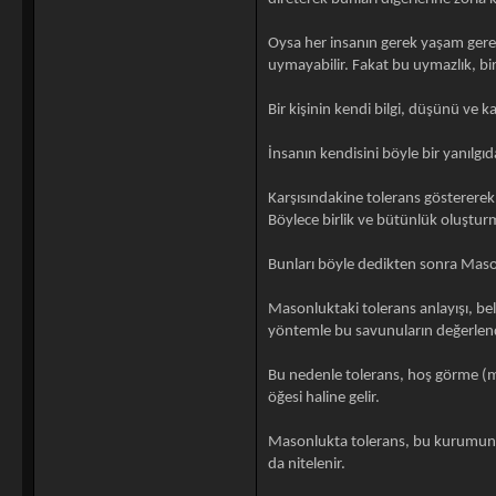
Oysa her insanın gerek yaşam gereks
uymayabilir. Fakat bu uymazlık, bir
Bir kişinin kendi bilgi, düşünü ve k
İnsanın kendisini böyle bir yanılg
Karşısındakine tolerans göstererek 
Böylece birlik ve bütünlük oluştur
Bunları böyle dedikten sonra Maso
Masonluktaki tolerans anlayışı, bel
yöntemle bu savunuların değerlendi
Bu nedenle tolerans, hoş görme (mü
öğesi haline gelir.
Masonlukta tolerans, bu kurumun en
da nitelenir.