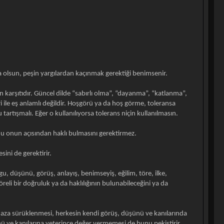
sa olsun, peşin yargılardan kaçınmak gerektiği benimsenir.
nın karşıtıdır. Güncel dilde “sabırlı olma”, “dayanma”, “katlanma”,
i ile eş anlamlı değildir. Hoşgörü ya da hoş görme, toleransa
artışmalı. Eğer o kullanılıyorsa tolerans niçin kullanılmasın.
nu onun açısından haklı bulmasını gerektirmez.
ini de gerektirir.
gu, düşünü, görüş, anlayış, benimseyiş, eğilim, töre, ilke,
eli bir doğruluk ya da haklılığının bulunabileceğini ya da
maza sürüklenmesi, herkesin kendi görüş, düşünü ve kanılarında
şünü ve kanılarına yeterince değer vermemesi de bunu pekiştirir.