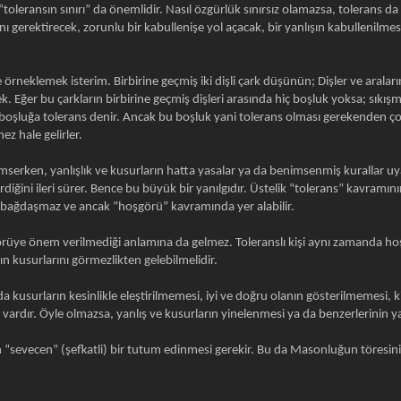
eransın sınırı” da önemlidir. Nasıl özgürlük sınırsız olamazsa, tolerans da sın
 gerektirecek, zorunlu bir kabullenişe yol açacak, bir yanlışın kabullenilmesi
rneklemek isterim. Birbirine geçmiş iki dişli çark düşünün; Dişler ve araları
 Eğer bu çarkların birbirine geçmiş dişleri arasında hiç boşluk yoksa; sık
boşluğa tolerans denir. Ancak bu boşluk yani tolerans olması gerekenden çok fa
ez hale gelirler.
imserken, yanlışlık ve kusurların hatta yasalar ya da benimsenmiş kurallar u
diğini ileri sürer. Bence bu büyük bir yanılgıdır. Üstelik “tolerans” kavramın
le bağdaşmaz ve ancak “hoşgörü” kavramında yer alabilir.
e önem verilmediği anlamına da gelmez. Toleranslı kişi aynı zamanda hoşg
 kusurlarını görmezlikten gelebilmelidir.
 kusurların kesinlikle eleştirilmemesi, iyi ve doğru olanın gösterilmemesi, k
ı vardır. Öyle olmazsa, yanlış ve kusurların yinelenmesi ya da benzerlerinin
“sevecen” (şefkatli) bir tutum edinmesi gerekir. Bu da Masonluğun töresini