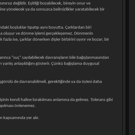
ırsız değildir. Eşitliği bozabilecek, bireyin onur ve
ne yönelecek ya da sonsuzca belirsizlikler yaratabilecek bir
ndaki boşluklar tıpatıp aynı boyutta. Çarklardan biri
ışma oluşur ve dönme işlemi gerçekleşemez. Dönmenin
zla ise, çarklar dönerken dişler birbirini sıyırır ve bozar; bir
yarınca “suç” sayılabilecek davranışların bile bağışlanmasından
ın yanlış anlaşıldığını gösterir. Çünkü bağışlama duygusal
örülü de davranabilmeli, gerektiğinde ya da öylesi daha
işinin kendi haline bırakılması anlamına da gelmez. Tolerans gibi
 yapılması önlenemez.
n kapsamında yer alır.