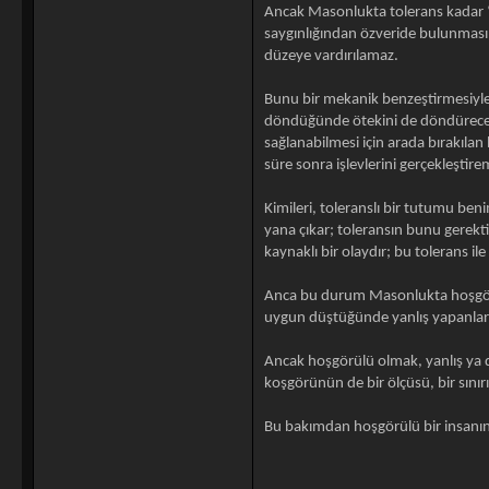
Ancak Masonlukta tolerans kadar “tol
saygınlığından özveride bulunmasını
düzeye vardırılamaz.
Bunu bir mekanik benzeştirmesiyle ö
döndüğünde ötekini de döndürecek.
sağlanabilmesi için arada bırakılan 
süre sonra işlevlerini gerçekleştirem
Kimileri, toleranslı bir tutumu ben
yana çıkar; toleransın bunu gerektir
kaynaklı bir olaydır; bu tolerans i
Anca bu durum Masonlukta hoşgörüy
uygun düştüğünde yanlış yapanların
Ancak hoşgörülü olmak, yanlış ya da
koşgörünün de bir ölçüsü, bir sınır
Bu bakımdan hoşgörülü bir insanın 