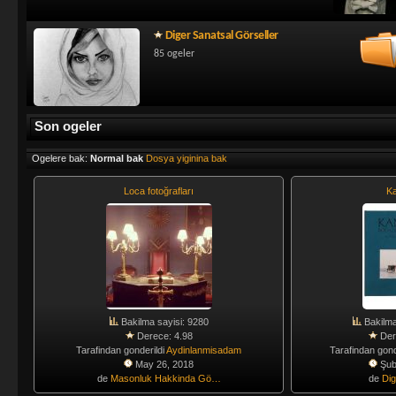
Diger Sanatsal Görseller
85 ogeler
Son ogeler
Ogelere bak:
Normal bak
Dosya yiginina bak
Loca fotoğrafları
Ka
Bakilma sayisi: 9280
Bakilma
Derece: 4.98
Der
Tarafindan gonderildi
Aydinlanmisadam
Tarafindan gond
May 26, 2018
Şub
de
Masonluk Hakkinda Gö…
de
Dig