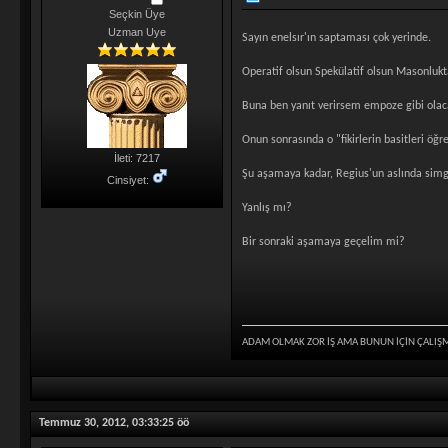
Seçkin Üye
Uzman Uye
Sayın enelsır'ın saptaması çok yerinde.
Operatif olsun Spekülatif olsun Masonluk
Buna ben yanıt verirsem empoze gibi olaca
Onun sonrasında o "fikirlerin basitleri öğ
İleti: 7217
Şu aşamaya kadar, Regius'un aslında simg
Cinsiyet:
Yanlış mı?
Bir sonraki aşamaya geçelim mi?
ADAM OLMAK ZOR İŞ AMA BUNUN İÇİN ÇALIŞ
Temmuz 30, 2012, 03:33:25 öö