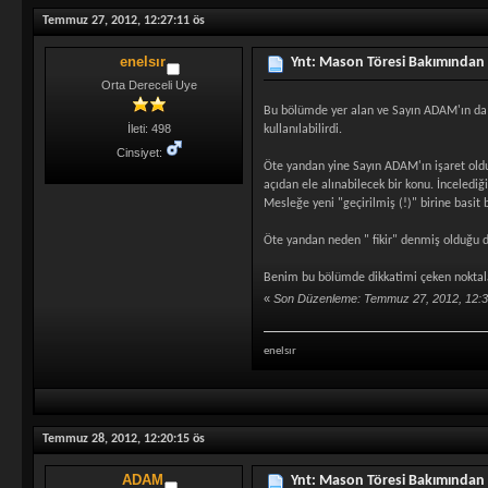
Temmuz 27, 2012, 12:27:11 ös
enelsır
Ynt: Mason Töresi Bakımından
Orta Dereceli Uye
Bu bölümde yer alan ve Sayın ADAM'ın da i
İleti: 498
kullanılabilirdi.
Cinsiyet:
Öte yandan yine Sayın ADAM'ın işaret olduğu 
açıdan ele alınabilecek bir konu. İnceledi
Mesleğe yeni "geçirilmiş (!)" birine basit 
Öte yandan neden " fikir" denmiş olduğu d
Benim bu bölümde dikkatimi çeken noktala
«
Son Düzenleme: Temmuz 27, 2012, 12:31
enelsır
Temmuz 28, 2012, 12:20:15 ös
ADAM
Ynt: Mason Töresi Bakımından