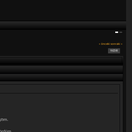
« önceki
sonraki »
YAZDIR
ştım.
gördüm.