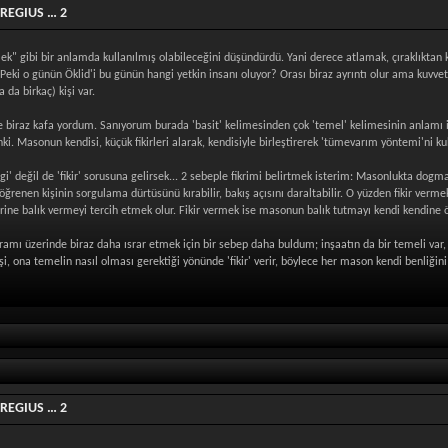
 REGIUS … 2
mek" gibi bir anlamda kullanılmış olabileceğini düşündürdü. Yani derece atlamak, çıraklıktan ka
lid. Peki o günün Öklid'i bu günün hangi yetkin insanı oluyor? Orası biraz ayrıntı olur ama 
 da birkaç) kişi var.
de biraz kafa yordum. Sanıyorum burada 'basit' kelimesinden çok 'temel' kelimesinin anlamı ima
anki. Masonun kendisi, küçük fikirleri alarak, kendisiyle birleştirerek 'tümevarım yöntemi'ni 
ilgi' değil de 'fikir' sorusuna gelirsek... 2 sebeple fikrimi belirtmek isterim: Masonlukta d
ğrenen kişinin sorgulama dürtüsünü kırabilir, bakış açısını daraltabilir. O yüzden fikir vermek
rine balık vermeyi tercih etmek olur. Fikir vermek ise masonun balık tutmayı kendi kendine
vramı üzerinde biraz daha ısrar etmek için bir sebep daha buldum; inşaatın da bir temeli var
, ona temelin nasıl olması gerektiği yönünde 'fikir' verir, böylece her mason kendi benliğini in
 REGIUS … 2