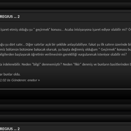
 REGIUS … 2
şaret etmiş olduğu şu " geçirmek" konusu... Acaba inisiyasyona işaret ediyor olabilir mi? Ö
şu dört satır... Diğer satırlar açık bir şekilde anlaşılabiliyor, fakat şu ilk satırın üzerinde bi
ğimiz bölümün bütününe bakacak olursak, şu başta değinmiş olduğum " Geçirmek" konusu bu " fik
bilgilerden başlayarak öğretinin verilmesinin gerekliliği vurgulanmak isteniyor olabilir mi?
a irdelenebilir. Neden "bilgi" denmemiştir? Neden "fikir" denmiş ve bunların basitlerinden
r bunlar oldu.
:02 ös Gönderen: enelsır
»
 REGIUS … 2