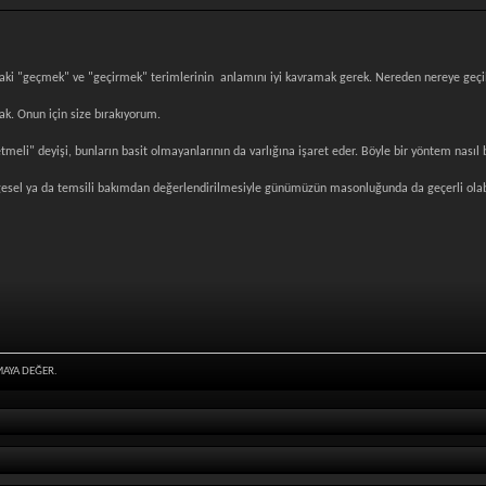
taki "geçmek" ve "geçirmek" terimlerinin anlamını iyi kavramak gerek. Nereden nereye geçil
k. Onun için size bırakıyorum.
retmeli" deyişi, bunların basit olmayanlarının da varlığına işaret eder. Böyle bir yöntem nası
esel ya da temsili bakımdan değerlendirilmesiyle günümüzün masonluğunda da geçerli olab
MAYA DEĞER.