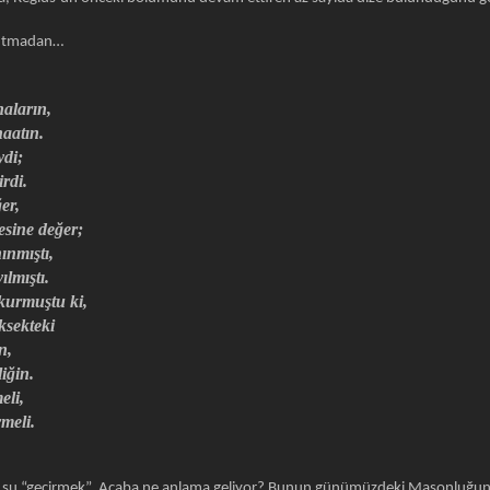
nutmadan…
aların,
aatın.
ydi;
rdi.
er,
esine değer;
ınmıştı,
ılmıştı.
kurmuştu ki,
ksekteki
n,
iğin.
eli,
vmeli.
 şu “geçirmek”. Acaba ne anlama geliyor? Bunun günümüzdeki Masonluğun tör