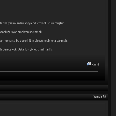
i tarihli yazımlardan kopya edilerek oluşturulmuştur.
Masonluğa uyarlamaktan kaçınmalı.
r mı; varsa bu geçerliliğin ölçüsü nedir, ona bakmalı.
ir derece yok. Ustalık = yönetici mimarlık.
Kayıtlı
Yanıtla #5