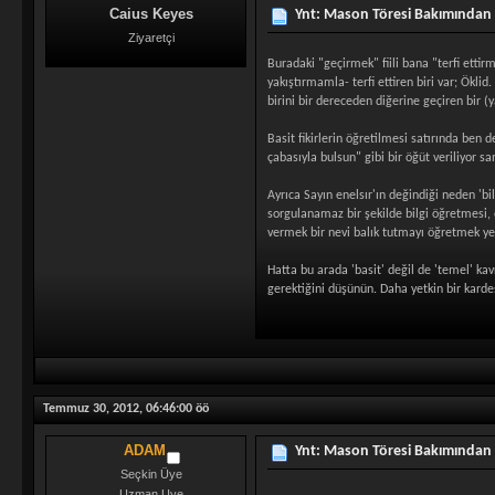
Caius Keyes
Ynt: Mason Töresi Bakımından
Ziyaretçi
Buradaki "geçirmek" fiili bana "terfi ettir
yakıştırmamla- terfi ettiren biri var; Ök
birini bir dereceden diğerine geçiren bir (ya
Basit fikirlerin öğretilmesi satırında ben 
çabasıyla bulsun" gibi bir öğüt veriliyor s
Ayrıca Sayın enelsır'ın değindiği neden 'b
sorgulanamaz bir şekilde bilgi öğretmesi, ö
vermek bir nevi balık tutmayı öğretmek ye
Hatta bu arada 'basit' değil de 'temel' ka
gerektiğini düşünün. Daha yetkin bir kardeşi
Temmuz 30, 2012, 06:46:00 öö
ADAM
Ynt: Mason Töresi Bakımından
Seçkin Üye
Uzman Uye