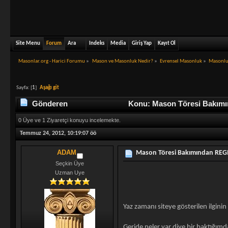
Site Menu
Forum
Ara
Indeks
Media
Giriş Yap
Kayıt Ol
Masonlar.org - Harici Forumu
»
Mason ve Masonluk Nedir?
»
Evrensel Masonluk
»
Masonlu
Sayfa: [
1
]
Aşağı git
Gönderen
Konu: Mason Töresi Bakımı
0 Üye ve 1 Ziyaretçi konuyu incelemekte.
Temmuz 24, 2012, 10:19:07 öö
ADAM
Mason Töresi Bakımından REG
Seçkin Üye
Uzman Uye
Yaz zamanı siteye gösterilen ilgin
Geride neler var diye bir baktığı