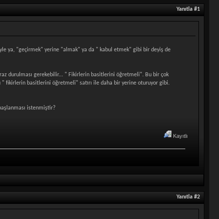
Yanıtla #1
yle ya, "geçirmek" yerine "almak" ya da " kabul etmek" gibi bir deyiş de
raz durulması gerekebilir... " Fikirlerin basitlerini öğretmeli". Bu bir çok
irlerin basitlerini öğretmeli" satırı ile daha bir yerine oturuyor gibi.
 başlanması istenmiştir?
Kayıtlı
Yanıtla #2