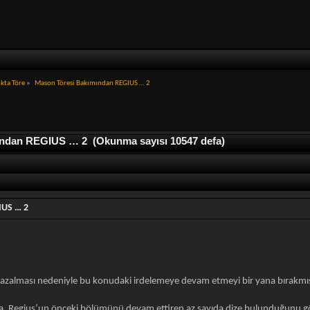
kta Töre
»
Mason Töresi Bakımından REGIUS … 2
ndan REGIUS … 2 (Okunma sayısı 10547 defa)
IUS … 2
in azalması nedeniyle bu konudaki irdelemeye devam etmeyi bir yana bırakmı
mda, Regius’un önceki bölümünü devam ettiren az sayıda dize bulunduğunu 