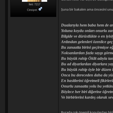
İleti: 7217
Şuna bir bakalım ama öncesini u
Cinsiyet:
Dualarıyla hem baba hem de an
Yoluna koydu onları onurlu zan
Bilgide ve dürüstlükte o en iyisi
Ardından gelenleri özenlice geçi
Bu zanaatta birini geçirmişse eğ
Noksanlardan fazla saygı görm
Bu büyük rahip Öklit adıyla tan
Bu ad diyarlardan diyarlara yay
Bu büyük rahip öyle bir düzen 
Onca bu dereceden daha da yü
En basitlerini öğretmeli fikirleri
Onurlu zanaatta yolu bu yetkinl
Böylece her biri diğerine öğretm
Ve birbirlerini kardeş olarak se
Burada çok önemli konulardan biri