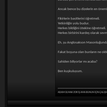
Ancak bence bu dizelerin en önemlis
Fikirlerin basitlerini öğretmeli.
Yetkinliğin yolu budur.
Herkes bildiğini ötekine öğretmeli.
Herkes birbirini kardeş olarak sevm
Eh, şu Anglosakson Masonluğunda E
Fakat boşuna olan bunların ne old
Sahiden biliyorlar mı acaba?
Ben kuşkuluyum.
ADAM OLMAK ZOR İŞ AMA BUNUN İÇİN ÇALIŞ