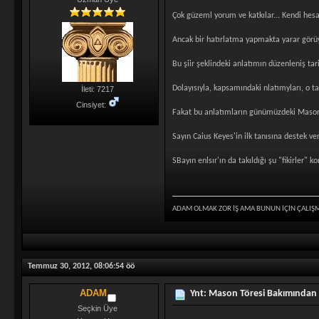
Çok güzeml yorum ve katkılar... Kendi he
Ancak bir hatırlatma yapmakta yarar görü
Bu şiir şeklindeki anlatımın düzenleniş tar
Dolayısıyla, kapsamındaki nlatımyları, o 
İleti: 7217
Cinsiyet:
Fakat bu anlatımların günümüzdeki Masonluk
Sayın Caius Keyes'in ilk tanısına destek v
SBayın enlsır'ın da takıldığı şu "fikirler" 
ADAM OLMAK ZOR İŞ AMA BUNUN İÇİN ÇALIŞ
Temmuz 30, 2012, 08:06:54 öö
ADAM
Ynt: Mason Töresi Bakımından
Seçkin Üye