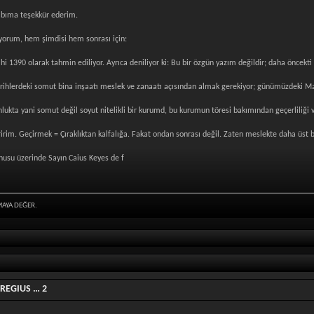
sabıma teşekkür ederim.
yorum, hem şimdisi hem sonrası için:
ihi 1390 olarak tahmin ediliyor. Ayrıca deniliyor ki: Bu bir özgün yazım değildir; daha öncekt
tarihlerdeki somut bina inşaatı meslek ve zanaatı açısından almak gerekiyor; günümüzdeki 
ta yani somut değil soyut nitelikli bir kurumd, bu kurumun töresi bakımından geçerliliği va
eririm. Geçirmek = Çıraklıktan kalfalığa. Fakat ondan sonrası değil. Zaten meslekte daha üst b
konusu üzerinde Sayın Caius Keyes de f
MAYA DEĞER.
 REGIUS … 2