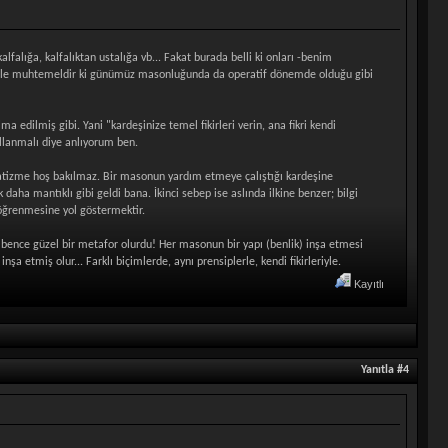
lfalığa, kalfalıktan ustalığa vb... Fakat burada belli ki onları -benim
kuvvetle muhtemeldir ki günümüz masonluğunda da operatif dönemde olduğu gibi
 edilmiş gibi. Yani "kardeşinize temel fikirleri verin, ana fikri kendi
kullanmalı diye anlıyorum ben.
ogmatizme hoş bakılmaz. Bir masonun yardım etmeye çalıştığı kardeşine
 daha mantıklı gibi geldi bana. İkinci sebep ise aslında ilkine benzer; bilgi
 öğrenmesine yol göstermektir.
, bence güzel bir metafor olurdu! Her masonun bir yapı (benlik) inşa etmesi
şa etmiş olur... Farklı biçimlerde, aynı prensiplerle, kendi fikirleriyle.
Kayıtlı
Yanıtla #4