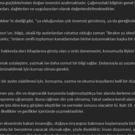
lma güçlüklerinden doğan önemini azaltmaktadır. Çağımızdaki bilginin genel nite
cıları, dağıtıcıları ve uygulayıcıları olarak değerlendirilmektedirler.
Weber’in dediği gibi, “ya olduğundan çok önemsiz görülmüş, ya da gereğind
n’un, bilgiç, ukalâ tip aydınlardan rahatsız olduğu zaman “Bırakın şu ideol
rks; “onların sınıflı toplumun kanatlarından birine tutunmaktan başka bir ro
kında ders kitaplarına girmiş olan o ünlü denemesini, konumuzla ilişkisi
k ustalaştırır, yazmak ise daha somut bir bilgi sağlar. Dolayısıyla az yazanın 
 görünebilmek için kurnaz olması gerekir.
 bir aydın olabilmesi için, konuşma, yazma ve okuma koşullarını belli bir d
 denen şey, din ve dogmacılık karşısında bağımsızlaştıkça her alanda ilerleme o
r depreme uğramıştır. Buna rağmen din yok olmamış, fakat sadece kendi alanını
Ve işte dine karşı girişilen eleştiriler ve yermeler sonucu olacaktır ki, Batı 1
kellikler ve gerilikler içerisinde yüzmektedirler.
n ekseninde bakan insanoğlu, doğaya önyargısız bakmaya başlamasıyla birlikt
ında bir benzetme yapacak olursak eğer, şöyle diyebiliriz: İnsan düşüncesi,