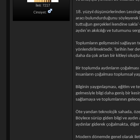
İleti: 7217
18. yüzyıl düşünürlerinden Lessing’
Cinsiyet:
aracı bulundurduğunu söyleyerek ba
tuttuğun gerçekleri kendine sakla’-
aydın’ın akılcılığı ve tutumunu ser
Toplumların gelişmesini sağlayan te
yönlendirilmektedir. Tarihin her d
daha da çok artan bir kitleyi oluşt
Bir toplumda aydınların çoğalması ö
insanların çoğalması toplumsal ya
Bilginin yaygınlaşması, eğitim ve t
gelmesiyle bilgi daha geniş bir kes
sağlamaya ve toplumlarının gelec
Öte yandan teknolojik sahada, özelli
Böylece sürüp giden bilgi ve aydın
aydınlar giderek çoğalmakta, diğer 
Modern dönemde genel olarak iletişi