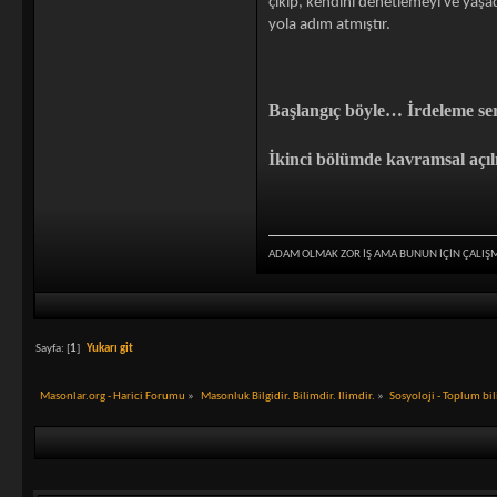
çıkıp, kendini denetlemeyi ve yaş
yola adım atmıştır.
Başlangıç böyle… İrdeleme s
İkinci bölümde kavramsal açıl
ADAM OLMAK ZOR İŞ AMA BUNUN İÇİN ÇALIŞ
Sayfa: [
1
]
Yukarı git
Masonlar.org - Harici Forumu
»
Masonluk Bilgidir. Bilimdir. Ilimdir.
»
Sosyoloji - Toplum bi