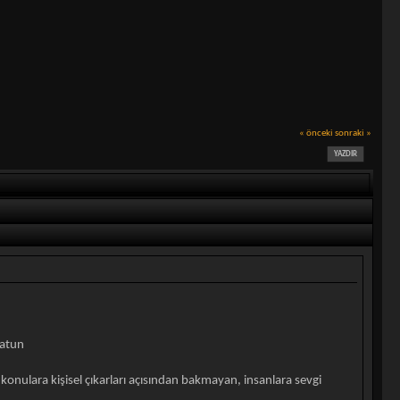
« önceki
sonraki »
YAZDIR
latun
konulara kişisel çıkarları açısından bakmayan, insanlara sevgi