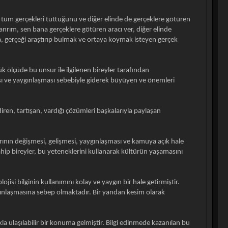
e tüm gerçekleri tuttuğunu ve diğer elinde de gerçeklere götüren
nrım, sen bana gerçeklere götüren aracı ver, diğer elinde
sa, gerçeği araştırıp bulmak ve ortaya koymak isteyen gerçek
k ölçüde bu unsur ile ilgilenen bireyler tarafından
ası ve yaygınlaşması sebebiyle giderek büyüyen ve önemleri
ren, tartışan, vardığı çözümleri başkalarıyla paylaşan
arının değişmesi, gelişmesi, yaygınlaşması ve kamuya açık hale
ahip bireyler, bu yeteneklerini kullanarak kültürün yaşamasını
ojisi bilginin kullanımını kolay ve yaygın bir hale getirmiştir.
aygınlaşmasına sebep olmaktadır. Bir yandan kesim olarak
a ulaşılabilir bir konuma gelmiştir. Bilgi edinmede kazanılan bu