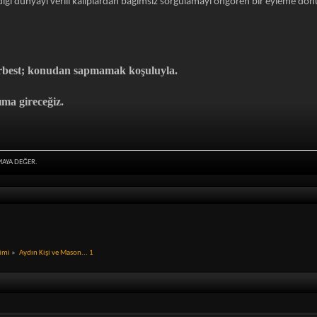
adığı dünyayı verili kalıplardan bağımsız sorgulamayı öngören bir eyleme d
erbest; konudan sapmamak koşuluyla.
ıma gireceğiz.
MAYA DEĞER.
limi
»
Aydın Kişi ve Mason... 1