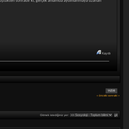
önüştükten sonradır ki, gerçek anlamda aydınlanmaya uzanan
Kayıtlı
YAZDIR
« önceki
sonraki »
Gitmek istediğiniz yer: