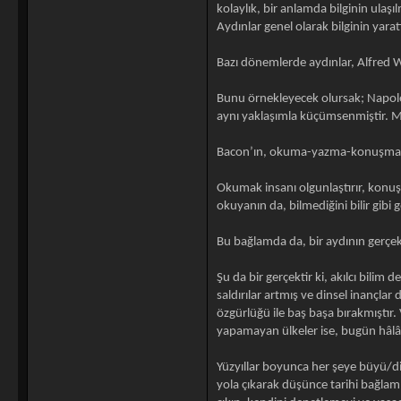
kolaylık, bir anlamda bilginin ulaşı
Aydınlar genel olarak bilginin yaratı
Bazı dönemlerde aydınlar, Alfred 
Bunu örnekleyecek olursak; Napoleo
aynı yaklaşımla küçümsenmiştir. Ma
Bacon’ın, okuma-yazma-konuşma hak
Okumak insanı olgunlaştırır, konuşma
okuyanın da, bilmediğini bilir gibi
Bu bağlamda da, bir aydının gerçek
Şu da bir gerçektir ki, akılcı bilim
saldırılar artmış ve dinsel inançla
özgürlüğü ile baş başa bırakmıştır. 
yapamayan ülkeler ise, bugün hâlâ il
Yüzyıllar boyunca her şeye büyü/di
yola çıkarak düşünce tarihi bağlam