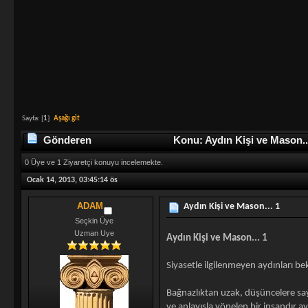
Sayfa: [
1
]
Aşağı git
Gönderen
Konu: Aydın Kişi ve Mason..
0 Üye ve 1 Ziyaretçi konuyu incelemekte.
Ocak 14, 2013, 03:45:14 ös
ADAM
Aydın Kişi ve Mason... 1
Seçkin Üye
Uzman Uye
Aydın Kişi ve Mason... 1
Siyasetle ilgilenmeyen aydınları b
Bağnazlıktan uzak, düşüncelere sayg
ve anlayışla yönelen bir insandır ay