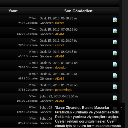
Yanıt
Son Gönderilen:
2 Yanıt
Ocak 13, 2013, 06:38:23 ös
9479 Gösterim
Gönderen:
ruzber
7 Yanıt
Ocak 18, 2013, 07:08:55 öö
13279 Gösterim
Gönderen:
ADAM
1 Yanıt
Ocak 18, 2013, 02:20:29 ös
9063 Gösterim
Gönderen:
ceycet
0 Yanıt
Ocak 22, 2013, 06:02:18 ös
6507 Gösterim
Gönderen:
ADAM
1 Yanıt
Ocak 25, 2013, 01:40:54 öö
7858 Gösterim
Gönderen:
dogudan
0 Yanıt
Ocak 26, 2013, 04:50:55 ös
6851 Gösterim
Gönderen:
ADAM
2 Yanıt
Ocak 31, 2013, 01:52:28 öö
8788 Gösterim
Gönderen:
peacewings
5 Yanıt
Şubat 22, 2013, 04:01:06 ös
10130 Gösterim
Gönderen:
ADAM
'Sayın Ziyaretçi, Bu site Masonlar
×
8 Yanıt
Şubat 05, 2013, 04:21:03 ös
tarafından kurulmuş ve yönetilmektedir.
12862 Gösterim
Gönderen:
ADAM
Reklamlar yanlızca ziyaretçilere açıktır.
3 Yanıt
Şubat 06, 2013, 11:20:35 öö
Üyeler reklam görüntülemezler. Üye
8924 Gösterim
Gönderen:
ruzber
olmak için basvuru formunu doldurmaniz