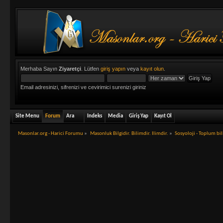
Merhaba Sayın
Ziyaretçi
. Lütfen
giriş yapın
veya
kayıt olun
.
Email adresinizi, sifrenizi ve cevirimici surenizi giriniz
Site Menu
Forum
Ara
Indeks
Media
Giriş Yap
Kayıt Ol
Masonlar.org - Harici Forumu
»
Masonluk Bilgidir. Bilimdir. Ilimdir.
»
Sosyoloji - Toplum bi