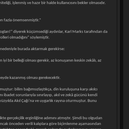
liği, işlenmiş ve hazır bir halde kullanıcısını bekler olmasıdır.
en fazla önemsenmiştir.”
ogları!” diyerek küçümsediği aydınlar, Karl Marks tarafından da
lleri olmadığını” söylemiştir.
 nedeniyle burada aktarmak gerekirse:
iyi bir belleği olması gerekir, az konuşanın keskin zekâlı, az
üzeyde kazanmış olması gerekecektir.
lmuştur: bilim bağımsızlaştıkça, din kuruluşuna karşı akılcı
 ibadet sorunlarıyla sınırlayıp, akıl ve zekâ gücünü kendi
8. yüzyılda Akıl Çağı’na ve uygarlık rayına oturmuştur. Bunu
e gerçekçilik erginliğine adımını atmıştır. Şimdi bu olgudan
 ancak önceden verili kalıplara göre biçimlenme aşamasından