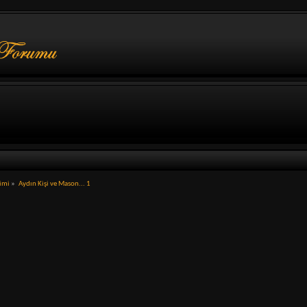
limi
»
Aydın Kişi ve Mason... 1