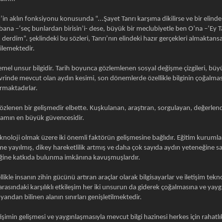
in aklın fonksiyonu konusunda “...Şayet Tanrı karşıma dikilirse ve bir elind
na –‘seç bunlardan birisin’i- dese, büyük bir meclubiyetle ben O’na –‘Ey Ta
 derdim”. şeklindeki bu sözleri, Tanrı’nın elindeki hazır gerçekleri almaktan
gilemektedir.
mel unsur bilgidir. Tarih boyunca gözlemlenen sosyal değişme çizgileri, büyü
evrinde mevcut olan aydın kesimi, son dönemlerde özellikle bilginin çoğalm
urmaktadırlar.
zlenen bir gelişmedir elbette. Kuşkulanan, araştıran, sorgulayan, değerlendi
şamın en büyük güvencesidir.
eknoloji olmak üzere iki önemli faktörün gelişmesine bağlıdır. Eğitim kuruml
ime yayılmış, dikey hareketlilik artmış ve daha çok sayıda aydın yeteneğine s
eğine katkıda bulunma imkânına kavuşmuşlardır.
kle insanın zihin gücünü artıran araçlar olarak bilgisayarlar ve iletişim teknol
 arasındaki karşılıklı etkileşim her iki unsurun da giderek çoğalmasına ve y
yandan bilinen alanın sınırları genişletilmektedir.
min gelişmesi ve yaygınlaşmasıyla mevcut bilgi hazinesi herkes için rahatlıkl