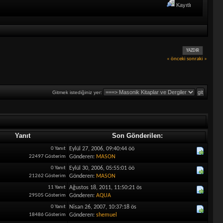
Kayıtlı
YAZDIR
« önceki
sonraki »
Gitmek istediğiniz yer:
Yanıt
Son Gönderilen:
0 Yanıt
Eylül 27, 2006, 09:40:44 öö
22497 Gösterim
Gönderen:
MASON
0 Yanıt
Eylül 30, 2006, 05:55:01 öö
21262 Gösterim
Gönderen:
MASON
11 Yanıt
Ağustos 18, 2011, 11:50:21 ös
29505 Gösterim
Gönderen:
AQUA
0 Yanıt
Nisan 26, 2007, 10:37:18 ös
18486 Gösterim
Gönderen:
shemuel