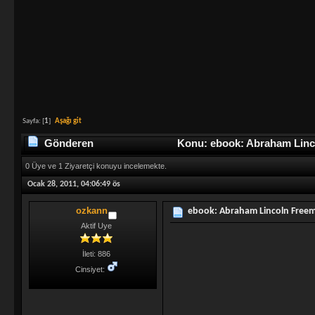
Sayfa: [
1
]
Aşağı git
Gönderen
Konu: ebook: Abraham Linc
0 Üye ve 1 Ziyaretçi konuyu incelemekte.
Ocak 28, 2011, 04:06:49 ös
ozkann
ebook: Abraham Lincoln Free
Aktif Uye
İleti: 886
Cinsiyet: