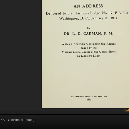
Det
 KB - Yükleme: 610 kez.)