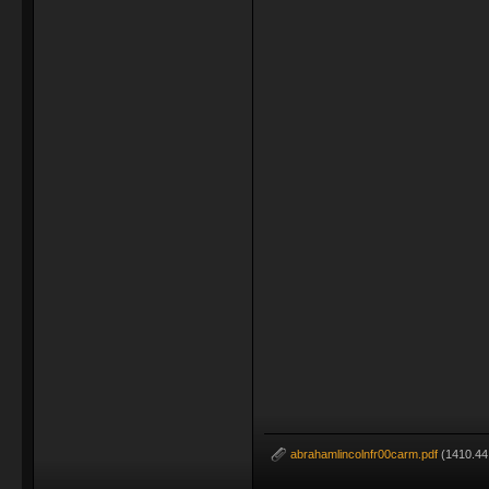
abrahamlincolnfr00carm.pdf
(1410.44