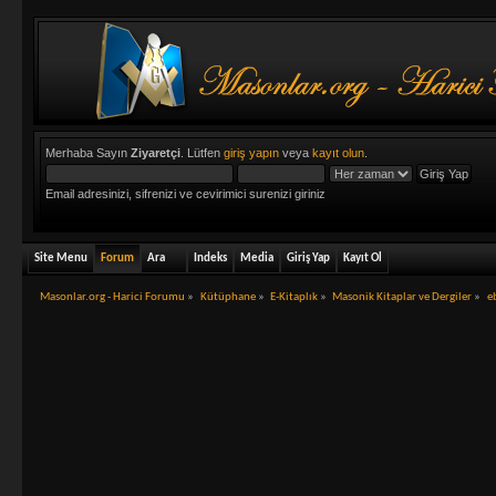
Merhaba Sayın
Ziyaretçi
. Lütfen
giriş yapın
veya
kayıt olun
.
Email adresinizi, sifrenizi ve cevirimici surenizi giriniz
Site Menu
Forum
Ara
Indeks
Media
Giriş Yap
Kayıt Ol
Masonlar.org - Harici Forumu
»
Kütüphane
»
E-Kitaplık
»
Masonik Kitaplar ve Dergiler
»
e