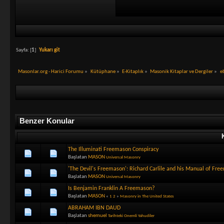
Sayfa: [
1
]
Yukarı git
Masonlar.org - Harici Forumu
»
Kütüphane
»
E-Kitaplık
»
Masonik Kitaplar ve Dergiler
»
e
Benzer Konular
The Illuminati Freemason Conspiracy
Başlatan
MASON
Universal Masonry
'The Devil's Freemason': Richard Carlile and his Manual of Fre
Başlatan
MASON
Universal Masonry
Is Benjamin Franklin A Freemason?
Başlatan
MASON
«
1
2
»
Masonry in The United States
ABRAHAM IBN DAUD
Başlatan
shemuel
Tarihteki Onemli Yahudiler