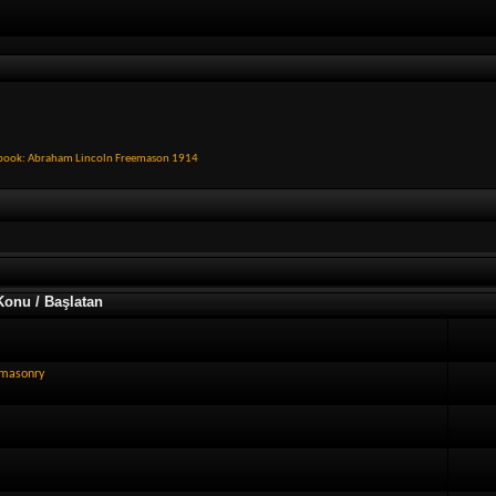
book: Abraham Lincoln Freemason 1914
Konu / Başlatan
emasonry