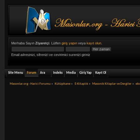
Merhaba Sayın
Ziyaretçi
. Lütfen
giriş yapın
veya
kayıt olun
.
Email adresinizi, sifrenizi ve cevirimici surenizi giriniz
Site Menu
Forum
Ara
Indeks
Media
Giriş Yap
Kayıt Ol
Masonlar.org - Harici Forumu
»
Kütüphane
»
E-Kitaplık
»
Masonik Kitaplar ve Dergiler
»
eb