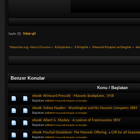
Sayfa: [
1
]
Yukarı git
Masonlar.org - Harici Forumu
»
Kütüphane
»
E-Kitaplık
»
Masonik Kitaplar ve Dergiler
»
eb
Benzer Konular
Konu / Başlatan
ebook: Winward Prescott - Masonic Bookplates, 1918
Başlatan
ozkann
Masonik Kitaplar ve Dergiler
ebook: Sidney Hayden - Washington and his Masonic Compeers 1869
Başlatan
ozkann
Masonik Kitaplar ve Dergiler
ebook: Albert G. Mackey - A Lexicon of Freemasonry 1859
Başlatan
ozkann
Masonik Kitaplar ve Dergiler
ebook: Paschal Donaldson- The Masonic Offering, a Gift for all Season
Başlatan
ozkann
Masonik Kitaplar ve Dergiler