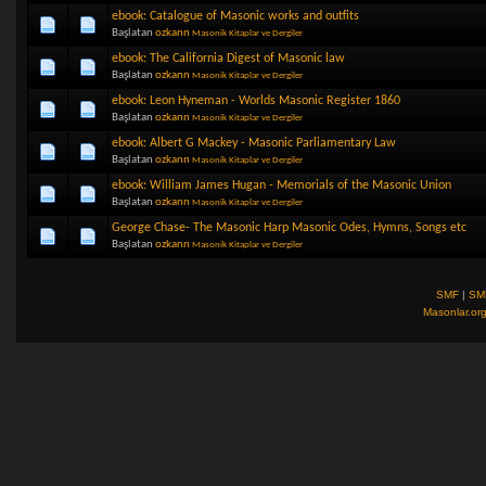
ebook: Catalogue of Masonic works and outfits
Başlatan
ozkann
Masonik Kitaplar ve Dergiler
ebook: The California Digest of Masonic law
Başlatan
ozkann
Masonik Kitaplar ve Dergiler
ebook: Leon Hyneman - Worlds Masonic Register 1860
Başlatan
ozkann
Masonik Kitaplar ve Dergiler
ebook: Albert G Mackey - Masonic Parliamentary Law
Başlatan
ozkann
Masonik Kitaplar ve Dergiler
ebook: William James Hugan - Memorials of the Masonic Union
Başlatan
ozkann
Masonik Kitaplar ve Dergiler
George Chase- The Masonic Harp Masonic Odes, Hymns, Songs etc
Başlatan
ozkann
Masonik Kitaplar ve Dergiler
SMF
|
SM
Masonlar.or