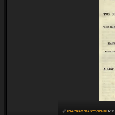
universalmasonic00hynerich.pdf
(2896