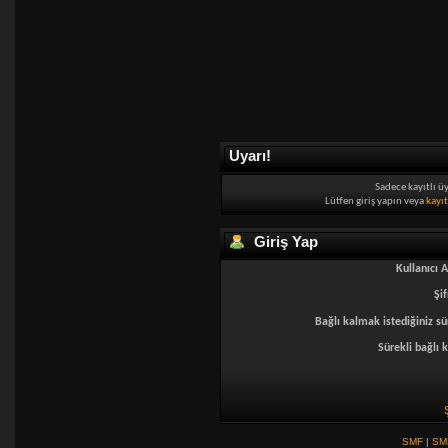
Uyarı!
Sadece kayıtlı ü
Lütfen giriş yapın veya
kayı
Giriş Yap
Kullanıcı A
Şif
Bağlı kalmak istediğiniz sü
Sürekli bağlı k
SMF
|
SM