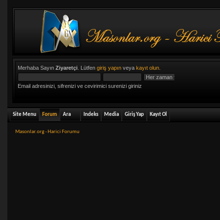
Merhaba Sayın
Ziyaretçi
. Lütfen
giriş yapın
veya
kayıt olun
.
Email adresinizi, sifrenizi ve cevirimici surenizi giriniz
Site Menu
Forum
Ara
Indeks
Media
Giriş Yap
Kayıt Ol
Masonlar.org - Harici Forumu