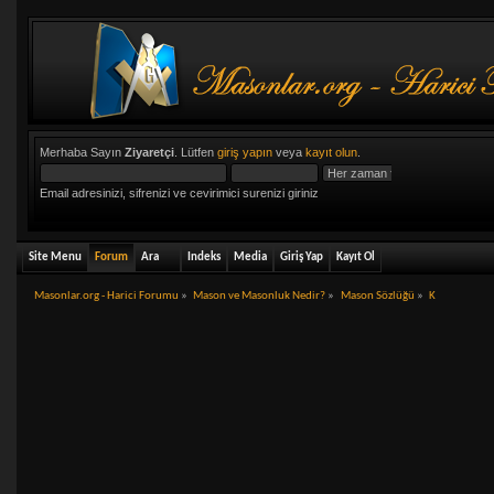
Merhaba Sayın
Ziyaretçi
. Lütfen
giriş yapın
veya
kayıt olun
.
Email adresinizi, sifrenizi ve cevirimici surenizi giriniz
Site Menu
Forum
Ara
Indeks
Media
Giriş Yap
Kayıt Ol
Masonlar.org - Harici Forumu
»
Mason ve Masonluk Nedir?
»
Mason Sözlüğü
»
K