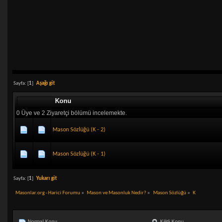
Sayfa: [
1
]
Aşağı git
Konu
0 Üye ve 2 Ziyaretçi bölümü incelemekte.
Mason Sözlüğü (K - 2)
Mason Sözlüğü (K - 1)
Sayfa: [
1
]
Yukarı git
Masonlar.org - Harici Forumu
»
Mason ve Masonluk Nedir?
»
Mason Sözlüğü
»
K
Normal Konu
Kilitli Konu