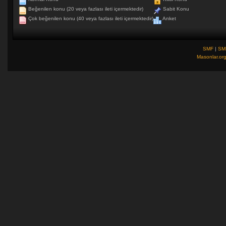
Beğenilen konu (20 veya fazlası ileti içermektedir)
Sabit Konu
Çok beğenilen konu (40 veya fazlası ileti içermektedir)
Anket
SMF
|
SM
Masonlar.or