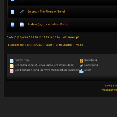
Enigma - The Rivers of Belief
Burhan Çaçan - Yaradana Kurban
Sayfa: [
1
]
2
3
4
5
6
7
8
9
10
11
12
13
14
15
16
...
41
Yukarı git
Masonlar.org - Harici Forumu
»
Sanat
»
Diger Sanatlar
»
Muzik
Normal Konu
Kilitli Konu
Beğenilen konu (20 veya fazlası ileti içermektedir)
Sabit Konu
Çok beğenilen konu (40 veya fazlası ileti içermektedir)
Anket
SMF
|
SM
Masonlar.or