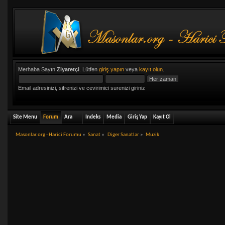
Merhaba Sayın
Ziyaretçi
. Lütfen
giriş yapın
veya
kayıt olun
.
Email adresinizi, sifrenizi ve cevirimici surenizi giriniz
Site Menu
Forum
Ara
Indeks
Media
Giriş Yap
Kayıt Ol
Masonlar.org - Harici Forumu
»
Sanat
»
Diger Sanatlar
»
Muzik