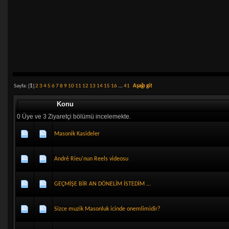
Sayfa: [
1
]
2
3
4
5
6
7
8
9
10
11
12
13
14
15
16
...
41
Aşağı git
Konu
0 Üye ve 3 Ziyaretçi bölümü incelemekte.
Masonik Kasideler
André Rieu'nun Reels videosu
GEÇMİŞE BİR AN DÖNELİM İSTEDİM ...
Sizce muzik Masonluk icinde onemlimidir?