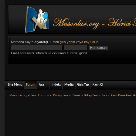
Merhaba Sayın
Ziyaretçi
. Lütfen
giriş yapın
veya
kayıt olun
.
Email adresinizi, sifrenizi ve cevirimici surenizi giriniz
Site Menu
Forum
Ara
Indeks
Media
Giriş Yap
Kayıt Ol
Masonlar.org - Harici Forumu
»
Kütüphane
»
Genel
»
Kitap Tanıtımları
»
Paris Düserken ( iki 