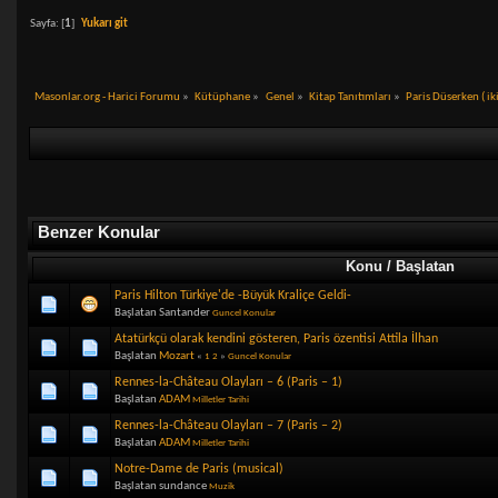
Sayfa: [
1
]
Yukarı git
Masonlar.org - Harici Forumu
»
Kütüphane
»
Genel
»
Kitap Tanıtımları
»
Paris Düserken ( iki 
Benzer Konular
Konu / Başlatan
Paris Hilton Türkiye'de -Büyük Kraliçe Geldi-
Başlatan Santander
Guncel Konular
Atatürkçü olarak kendini gösteren, Paris özentisi Attila İlhan
Başlatan
Mozart
«
1
2
»
Guncel Konular
Rennes-la-Château Olayları – 6 (Paris – 1)
Başlatan
ADAM
Milletler Tarihi
Rennes-la-Château Olayları – 7 (Paris – 2)
Başlatan
ADAM
Milletler Tarihi
Notre-Dame de Paris (musical)
Başlatan sundance
Muzik