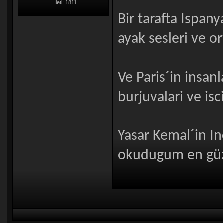
İleti: 1811
Bir tarafta Ispany
ayak sesleri ve or
Ve Paris´in insanl
burjuvalari ve isci
Yasar Kemal´in I
okudugum en güze