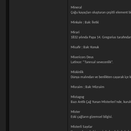
Mineral
Çoğu kayaçları oluşturan çeşitli element bi
Minkale ; Bak: İletki
Mirari
1832 yılında Papa 14. Gregorius tarafında
Misafir ; Bak: Konuk
Misericors Deus
Latince: “Tanrısal sevecenlik”.
Miskinlik
Dünya malından ve benlikten cayarak içe
Misraim ; Bak: Mizraim
Mistagog
Bazı Antik Çağ Yunan Misterleri’nde, kurul
Mister
Eski çağların gizemsel bilgisi.
Misterli Sayılar