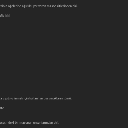
inin öğelerine ağırlıklı yer veren mason ritlerinden biri.
is Riti
ha aşağıya inmek için kullanılan basamakların tümü.
ste
erecesindeki bir masonun unvanlarından biri.