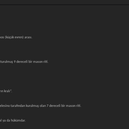
s (küçük evren) arası.
şturulmuş 9 dereceli bir mason riti.
ın kralı”.
elesino tarafından kurulmuş olan 7 dereceli bir mason riti.
kral ya da hükümdar.