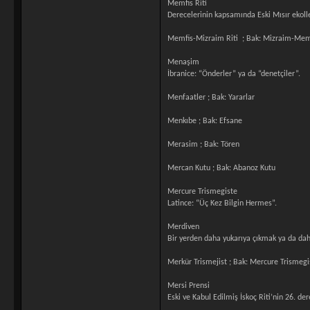
Memfis Riti
Derecelerinin kapsamında Eski Mısır ekoller
Memfis-Mizraim Riti ; Bak: Mizraim-Memf
Menaşim
İbranice: “Önderler” ya da “denetçiler”.
Menfaatler ; Bak: Yararlar
Menkıbe ; Bak: Efsane
Merasim ; Bak: Tören
Mercan Kutu ; Bak: Abanoz Kutu
Mercure Trismegiste
Latince: “Üç Kez Bilgin Hermes”.
Merdiven
Bir yerden daha yukarıya çıkmak ya da da
Merkür Trismejist ; Bak: Mercure Trismegi
Mersi Prensi
Eski ve Kabul Edilmiş İskoç Riti’nin 26. d