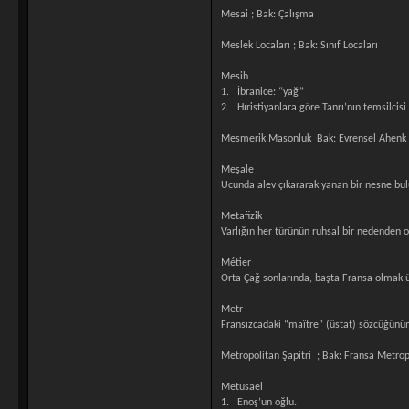
Mesai ; Bak: Çalışma
Meslek Locaları ; Bak: Sınıf Locaları
Mesih
1. İbranice: “yağ”
2. Hıristiyanlara göre Tanrı’nın temsilcisi 
Mesmerik Masonluk Bak: Evrensel Ahenk T
Meşale
Ucunda alev çıkararak yanan bir nesne bul
Metafizik
Varlığın her türünün ruhsal bir nedenden 
Métier
Orta Çağ sonlarında, başta Fransa olmak ü
Metr
Fransızcadaki “maître” (üstat) sözcüğünün
Metropolitan Şapitri ; Bak: Fransa Metrop
Metusael
1. Enoş’un oğlu.