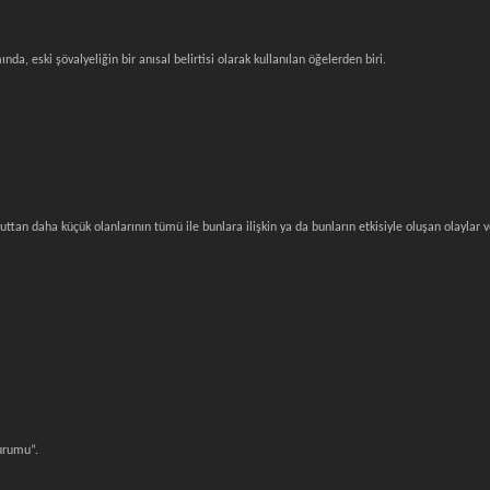
da, eski şövalyeliğin bir anısal belirtisi olarak kullanılan öğelerden biri.
uttan daha küçük olanlarının tümü ile bunlara ilişkin ya da bunların etkisiyle oluşan olaylar 
kurumu”.