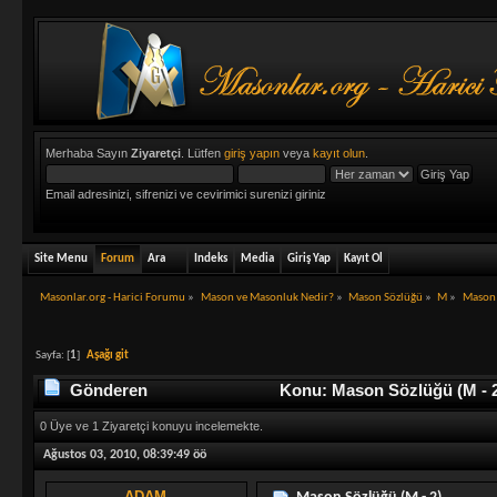
Merhaba Sayın
Ziyaretçi
. Lütfen
giriş yapın
veya
kayıt olun
.
Email adresinizi, sifrenizi ve cevirimici surenizi giriniz
Site Menu
Forum
Ara
Indeks
Media
Giriş Yap
Kayıt Ol
Masonlar.org - Harici Forumu
»
Mason ve Masonluk Nedir?
»
Mason Sözlüğü
»
M
»
Mason 
Sayfa: [
1
]
Aşağı git
Gönderen
Konu: Mason Sözlüğü (M - 2
0 Üye ve 1 Ziyaretçi konuyu incelemekte.
Ağustos 03, 2010, 08:39:49 öö
ADAM