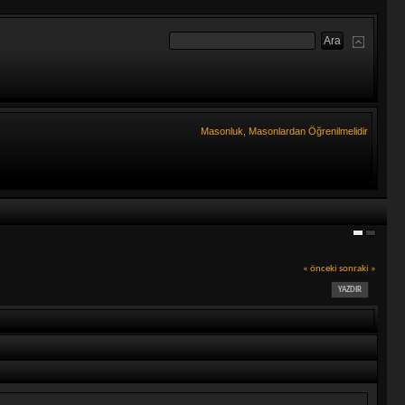
Masonluk, Masonlardan Öğrenilmelidir
« önceki
sonraki »
YAZDIR