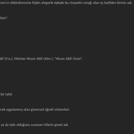
am’ın öldürülmesine ilişkin alegorik öyküde bu cinayetin ortağı olan üç katilden birinin adı.
Ölüm”.
if (Fra.); Meister Hiram Abif (Alm.); “Hiram Abif Üstat”.
bir tahıl.
ilerek uygulanmış olan gizemsel öğreti sistemleri.
n ya da öyle olduğunu savunan ritlerin genel adı.