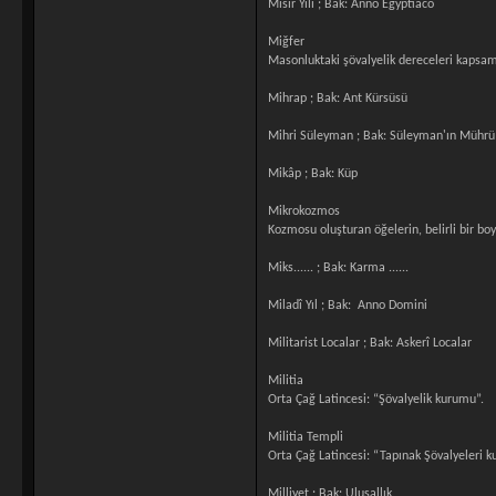
Mısır Yılı ; Bak: Anno Egyptiaco
Miğfer
Masonluktaki şövalyelik dereceleri kapsamın
Mihrap ; Bak: Ant Kürsüsü
Mihri Süleyman ; Bak: Süleyman'ın Mührü
Mikâp ; Bak: Küp
Mikrokozmos
Kozmosu oluşturan öğelerin, belirli bir boy
Miks...... ; Bak: Karma ......
Miladî Yıl ; Bak: Anno Domini
Militarist Localar ; Bak: Askerî Localar
Militia
Orta Çağ Latincesi: “Şövalyelik kurumu”.
Militia Templi
Orta Çağ Latincesi: “Tapınak Şövalyeleri 
Milliyet ; Bak: Ulusallık