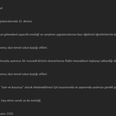
at
uygulamalarında 12. derece.
 geleneksel yapıcılık mesleği ve sanatının uygulamalarının bazı öğelerini öğretimlerinin k
mış olan temel sütun başlığı stilleri.
seyiş uyarınca; bir masonik birimin oturumlarına ilişkin tutanakların toplanıp saklandığı dos
mış olan temel sütun başlığı stilleri.
“tam ve kusursuz” olarak nitelenebilmesi için tasarımında ve yapımında uyulması gerekli gö
 inşa etme sanatı ya da mesleği.
zamı: 1933.