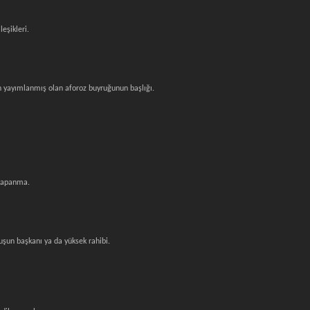
leşikleri.
n yayımlanmış olan aforoz buyruğunun başlığı.
 kapanma.
uşun başkanı ya da yüksek rahibi.