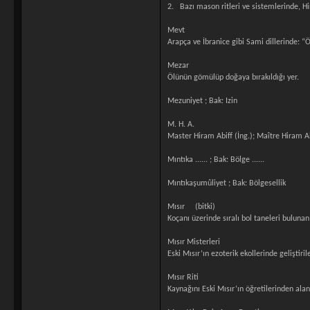
2. Bazı mason ritleri ve sistemlerinde, Hir
Mevt
Arapça ve İbranice gibi Sami dillerinde: “
Mezar
Ölünün gömülüp doğaya bırakıldığı yer.
Mezuniyet ; Bak: Izin
M. H. A.
Master Hiram Abiff (İng.); Maître Hiram Ab
Mıntıka ...... ; Bak: Bölge ......
Mıntıkaşumûliyet ; Bak: Bölgesellik
Mısır (bitki)
Koçanı üzerinde sıralı bol taneleri bulunan 
Mısır Misterleri
Eski Mısır’ın ezoterik ekollerinde geliştir
Mısır Riti
Kaynağını Eski Mısır’ın öğretilerinden ala