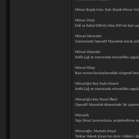
Mimar Büyük Usta Bak: Büyük Mimar Üst
Mimar Üstat
Eski ve Kabul Edilmiş İskoç Riti’nin bazı 
Mimari Dereceler
Günümüzde Operatif Masonluk olarak anılan
Mimari Düzenler
Antik Çağ ve sonrasında mimarlıkta uygulan
Mimari Kitap
Bazı mason kuruluşlarındaki simgesel benim
Mimarlığın Beş Soylu Düzeni
Antik Çağ ve sonrasında mimarlıkta uygulan
Mimarlığın Beş Temel İlkesi
Operatif Masonluk döneminde, bir yapının 
Mimarlık
Yapı (bina) tasarımlama, projelendirme ve
Mimaroğlu, Mustafa Reşat
Türkiye Yüksek Şûrası’nın âmir-i hâkim-i â