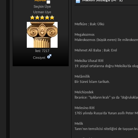
Mason Sözlüğü (M - 2)
Seçkin Üye
Uzman Uye
Mefkûre ; Bak: Ülkü
Megakozmos
Makrokozmos (büyük evren) ile mikrokozmo
Mehmet Ali Baba ; Bak: Erel
İleti: 7217
Cinsiyet:
Meksika Ulusal Riti
19. yüzyıl ortalarına doğru Meksika’da olu
Melâmilik
Bir Sünni İslam tarikatı.
Melchizedek
İbranice: “Işıkların kralı” ya da “doğruluklar
Melesino Riti
1765 yılında Rusya’da Yunan asıllı Peter M
Melik
Tanrı’nın temsilcisi niteliğini de taşıyan 