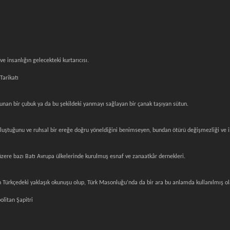
ve insanlığın gelecekteki kurtarıcısı.
arikatı
unan bir çubuk ya da bu şekildeki yanmayı sağlayan bir çanak taşıyan sütun.
oluştuğunu ve ruhsal bir ereğe doğru yöneldiğini benimseyen, bundan ötürü değişmezliği ve il
zere bazı Batı Avrupa ülkelerinde kurulmuş esnaf ve zanaatkâr dernekleri.
 Türkçedeki yaklaşık okunuşu olup, Türk Masonluğu’nda da bir ara bu anlamda kullanılmış ol
olitan Şapitri