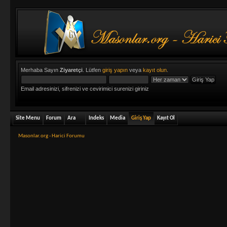
Merhaba Sayın
Ziyaretçi
. Lütfen
giriş yapın
veya
kayıt olun
.
Email adresinizi, sifrenizi ve cevirimici surenizi giriniz
Site Menu
Forum
Ara
Indeks
Media
Giriş Yap
Kayıt Ol
Masonlar.org - Harici Forumu