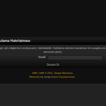
ulama Hatırlatması
ger giris bilgilerinizi unuttuysaniz, hatirlatilabilir. Hatirlatma islemine baslatmak icin asagida ema
adresinizi giriniz.
Email:
SMF
|
SMF © 2011
,
Simple Machines
Masonlar.org
Icerigi
Izinsiz Kopyalanamaz.