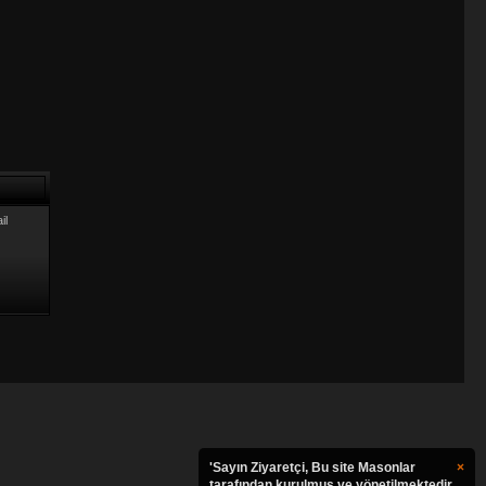
il
'Sayın Ziyaretçi, Bu site Masonlar
×
tarafından kurulmuş ve yönetilmektedir.