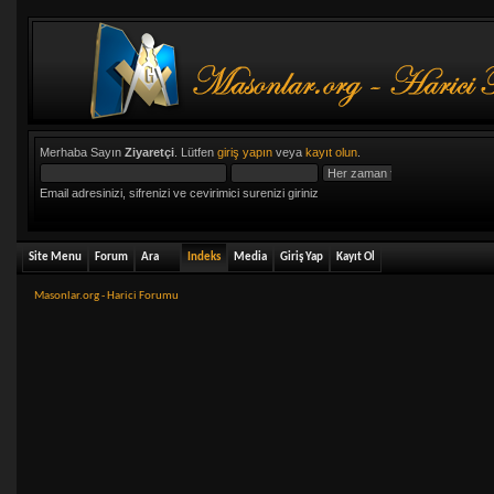
Merhaba Sayın
Ziyaretçi
. Lütfen
giriş yapın
veya
kayıt olun
.
Email adresinizi, sifrenizi ve cevirimici surenizi giriniz
Site Menu
Forum
Ara
Indeks
Media
Giriş Yap
Kayıt Ol
Masonlar.org - Harici Forumu