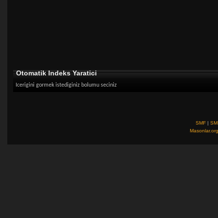
Otomatik Indeks Yaratici
Icerigini gormek istediginiz bolumu seciniz
SMF
|
SM
Masonlar.or