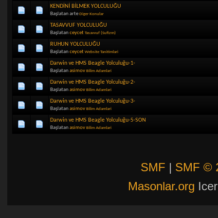
KENDİNİ BİLMEK YOLCULUĞU
Başlatan arte
Diger Konular
TASAVVUF YOLCULUĞU
Başlatan
ceycet
Tasavvuf (Sufizm)
RUHUN YOLCULUĞU
Başlatan
ceycet
Website Tanitimlari
Darwin ve HMS Beagle Yolculuğu-1-
Başlatan
asimov
Bilim Adamlari
Darwin ve HMS Beagle Yolculuğu-2-
Başlatan
asimov
Bilim Adamlari
Darwin ve HMS Beagle Yolculuğu-3-
Başlatan
asimov
Bilim Adamlari
Darwin ve HMS Beagle Yolculuğu-5-SON
Başlatan
asimov
Bilim Adamlari
SMF
|
SMF © 
Masonlar.org
Icer