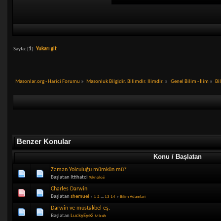
Sayfa: [
1
]
Yukarı git
Masonlar.org - Harici Forumu
»
Masonluk Bilgidir. Bilimdir. Ilimdir.
»
Genel Bilim - İlim
»
Bi
Benzer Konular
Konu / Başlatan
Zaman Yolculuğu mümkün mü?
Başlatan Ittihatci
Teknoloji
Charles Darwin
Başlatan
shemuel
«
1
2
...
13
14
»
Bilim Adamlari
Darwin ve müstakbel eş.
Başlatan
LuckyEye2
Mizah