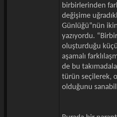
birbirlerinden far
değişime uğradıkl
Günlüğü”nün ikinc
yazıyordu. “Birbir
oluşturduğu küçük
aşamalı farklılaş
de bu takımadalar
türün seçilerek, o
olduğunu sanabil