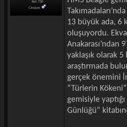
HMS Beagle gemis
İleti: 730
Cinsiyet:
Takımadaları’nda
13 büyük ada, 6 
oluşuyordu. Ekva
Anakarası’ndan 9
yaklaşık olarak 5 
araştırmada bulun
gerçek önemini İ
“Türlerin Kökeni
gemisiyle yaptığı
Günlüğü” kitabınd