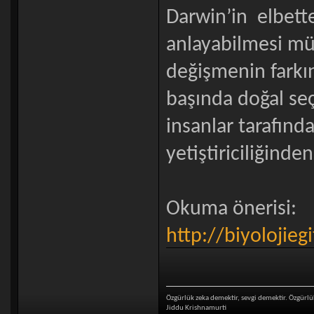
Darwin’in elbette
anlayabilmesi mü
değişmenin farkın
başında doğal seç
insanlar tarafınd
yetiştiriciliğinde
Okuma önerisi:
http://biyolojie
Özgürlük zeka demektir, sevgi demektir. Özgü
Jiddu Krishnamurti