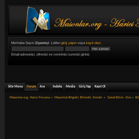
Merhaba Sayın
Ziyaretçi
. Lütfen
giriş yapın
veya
kayıt olun
.
Email adresinizi, sifrenizi ve cevirimici surenizi giriniz
Site Menu
Forum
Ara
Indeks
Media
Giriş Yap
Kayıt Ol
Masonlar.org - Harici Forumu
»
Masonluk Bilgidir. Bilimdir. Ilimdir.
»
Genel Bilim - İlim
»
Bi