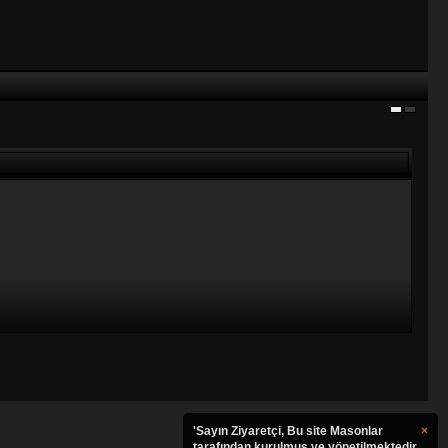
'Sayın Ziyaretçi, Bu site Masonlar
×
tarafından kurulmuş ve yönetilmektedir.