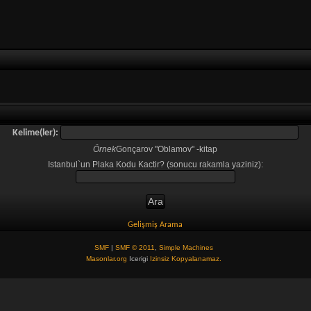
Kelime(ler):
Örnek
Gonçarov "Oblamov" -kitap
Istanbul`un Plaka Kodu Kactir? (sonucu rakamla yaziniz):
Gelişmiş Arama
SMF
|
SMF © 2011
,
Simple Machines
Masonlar.org
Icerigi
Izinsiz Kopyalanamaz.