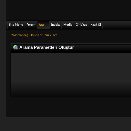
Site Menu
Forum
Ara
Indeks
Media
Giriş Yap
Kayıt Ol
Masonlar.org - Harici Forumu
»
Ara
Arama Parametleri Oluştur