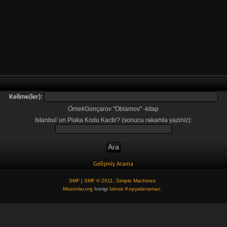
Kelime(ler):
Örnek
Gonçarov "Oblamov" -kitap
Istanbul`un Plaka Kodu Kactir? (sonucu rakamla yaziniz):
Gelişmiş Arama
SMF
|
SMF © 2011
,
Simple Machines
Masonlar.org
Icerigi
Izinsiz Kopyalanamaz.