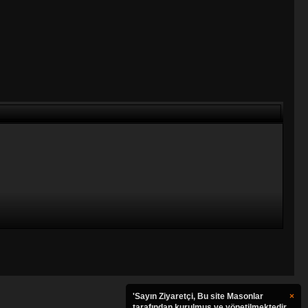
'Sayın Ziyaretçi, Bu site Masonlar
×
tarafından kurulmuş ve yönetilmektedir.