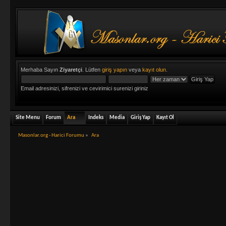
Merhaba Sayın
Ziyaretçi
. Lütfen
giriş yapın
veya
kayıt olun
.
Email adresinizi, sifrenizi ve cevirimici surenizi giriniz
Site Menu
Forum
Ara
Indeks
Media
Giriş Yap
Kayıt Ol
Masonlar.org - Harici Forumu
»
Ara