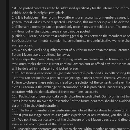
1st The posted contents are to be addressed specifically for the Internet forum "t
Width: 320 pixels Height: 1990 pixels
2nd It is forbidden in the forum, two different user accounts, or members cause. I
general moral values to be respected. Otherwise, this membership will be deleted wit
3rd The same message can be posted only once in only one subject area. The messag
4 - News out of the subject areas should not be posted.
publish 5 - Please, no news that could trigger disputes between the members or p
6th Questions, comments, complaints, compliments or administrative warning shall 
such purposes.
7th We try the level and quality content of our forum more than the usual Internet
Forum Masonlar.org traditional behavior.
8th Disrespectful, humiliating and insulting words are banned in the forum, just as
9th Forum topics that the current criminal law can hurt or offend any institutions a
will be deleted immediately and locked forever.
10th Threatening or obscene, vulgar, hate content is prohibited also both posting th
11th You can not publish a particular subject again under several themes. We ask you t
Failure to observe these rules may lead to the solution of the contents and even t
12th Our forum is the exchange of information, so it is prohibited unnecessary pers
operators with the deactivation of these members' accounts.
13th Publication of personal data by third parties is prohibited. Our forum is not fo
14th Fierce criticism over the "execution" of the forum penalties should be avoided
via e-mail to the Administration.
15th The Forum members can weitermelden noticed the violations to admin (at) ma
16th If your message contains a negative experience or assumptions, you should pl
17 - We point out particularly that the disclosure of the Masonic secrets and ritual
even as a visitor or guest of the forum area.
18 - Masonlar.org operators are subject to change without notice or supplement t