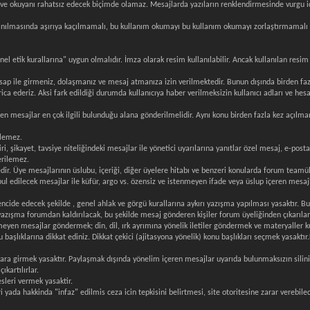
e okuyanı rahatsız edecek biçimde olamaz. Mesajlarda yazıların renklendirmesinde vurgu içi
n kullanılmasında aşırıya kaçılmamalı, bu kullanım okumayı bu kullanım okumayı zorlaştırmam
el etik kurallarına" uygun olmalıdır. İmza olarak resim kullanılabilir. Ancak kullanılan res
sap ile girmeniz, dolaşmanız ve mesaj atmanıza izin verilmektedir. Bunun dışında birden fazl
ca ederiz. Aksi fark edildiği durumda kullanıcıya haber verilmeksizin kullanıcı adları ve hesa
ken mesajlar en çok ilgili bulunduğu alana gönderilmelidir. Aynı konu birden fazla kez açılma
ilemez.
iri, şikayet, tavsiye niteliğindeki mesajlar ile yönetici uyarılarına yanıtlar özel mesaj, e-post
erilemez.
dir. Üye mesajlarının üslubu, içeriği, diğer üyelere hitabı ve benzeri konularda forum teamü
 kabul edilecek mesajlar ile küfür, argo vs. özensiz ve istenmeyen ifade veya üslup içeren me
ncide edecek şekilde , genel ahlak ve görgü kurallarına aykırı yazışma yapılması yasaktır. Bu
yazışma forumdan kaldırılacak, bu şekilde mesaj gönderen kişiler forum üyeliğinden çıkarılar
eyen mesajlar göndermek; din, dil, ırk ayrımına yönelik iletiler göndermek ve materyaller ku
 başlıklarına dikkat ediniz. Dikkat çekici (ajitasyona yönelik) konu başlıkları seçmek yasakt
lara girmek yasaktır. Paylaşmak dışında yönelim içeren mesajlar uyarıda bulunmaksızın silin
ıkartılırlar.
sleri vermek yasaktir.
ri yada hakkinda "infaz" edilmis ceza icin tepkisini belirtmesi, site otoritesine zarar verebi