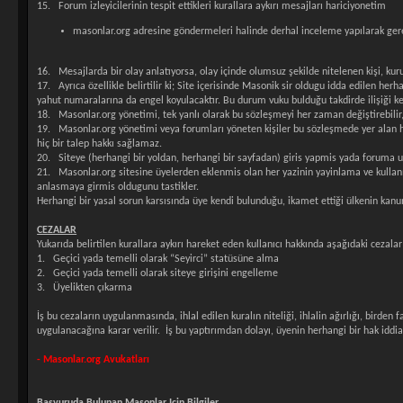
15. Forum izleyicilerinin tespit ettikleri kurallara aykırı mesajları hariciyonetim
masonlar.org adresine göndermeleri halinde derhal inceleme yapılarak gerek
16. Mesajlarda bir olay anlatıyorsa, olay içinde olumsuz şekilde nitelenen kişi, kur
17. Ayrıca özellikle belirtilir ki; Site içerisinde Masonik sir oldugu idda edilen herh
yahut numaralarına da engel koyulacaktır. Bu durum vuku bulduğu takdirde ilişiği ke
18. Masonlar.org yönetimi, tek yanlı olarak bu sözleşmeyi her zaman değiştirebilir, d
19. Masonlar.org yönetimi veya forumları yöneten kişiler bu sözleşmede yer alan hü
hiç bir talep hakkı sağlamaz.
20. Siteye (herhangi bir yoldan, herhangi bir sayfadan) giris yapmis yada foruma 
21. Masonlar.org sitesine üyelerden eklenmis olan her yazinin yayinlama ve kullanma
anlasmaya girmis oldugunu tastikler.
Herhangi bir yasal sorun karsısında üye kendi bulunduğu, ikamet ettiği ülkenin kanunl
CEZALAR
Yukarıda belirtilen kurallara aykırı hareket eden kullanıcı hakkında aşağıdaki cezalar
1. Geçici yada temelli olarak “Seyirci” statüsüne alma
2. Geçici yada temelli olarak siteye girişini engelleme
3. Üyelikten çıkarma
İş bu cezaların uygulanmasında, ihlal edilen kuralın niteliği, ihlalin ağırlığı, birde
uygulanacağına karar verilir. İş bu yaptırımdan dolayı, üyenin herhangi bir hak idd
- Masonlar.org Avukatları
Başvuruda Bulunan Masonlar Için Bilgiler