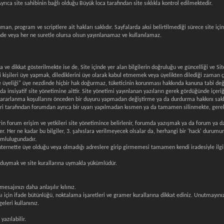
rıca site sahibinin bağlı olduğu Büyük loca tarafından site sıklıkla kontrol edilmektedir.
üman, program ve scriptlere ait hakları saklıdır. Sayfalarda aksi belirtilmediği sürece site iç
nde veya her ne suretle olursa olsun yayınlanamaz ve kullanılamaz.
ve dikkat gösterilmekte ise de, Site içinde yer alan bilgilerin doğruluğu ve güncelliği ve Si
iği kişileri üye yapmak, dilediklerini üye olarak kabul etmemek veya üyelikten dilediği zaman
te üyeliği" üye nezdinde hiçbir hak doğurmaz, tüketicinin korunması hakkında kanuna tabi deği
 insiyatif site yönetimine aittir. Site yönetimi yayınlanan yazıların gerek gördüğünde içeriğin
yararlanma koşullarını önceden bir duyuru yapmadan değiştirme ya da durdurma hakkını saklı
ri tarafından forumdan ayrıca bir uyarı yapılmadan kısmen ya da tamamen silinmekte, gerek
rin forum erişim ve yetkileri site yönetimince belirlenir, forumda yazışmak ya da forum ya da 
ler. Her ne kadar bu bilgiler, 3. şahıslara verilmeyecek olsalar da, herhangi bir 'hack' durumu
umlulugundadır.
n internette üye olduğu veya olmadığı adreslere girip girmemesi tamamen kendi iradesiyle ilgil
ı duymak ve site kurallarına uymakla yükümlüdür.
sajınızı daha anlaşılır kılınız.
 için ifade bütünlüğü, noktalama işaretleri ve gramer kurallarına dikkat ediniz. Unutmayınız
eleri kullanınız.
azılabilir.