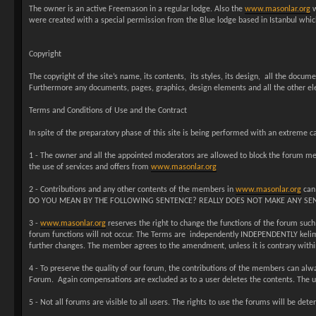
The owner is an active Freemason in a regular lodge. Also the
www.masonlar.org
w
were created with a special permission from the Blue lodge based in Istanbul which
Copyright
The copyright of the site’s name, its contents, its styles, its design, all the docu
Furthermore any documents, pages, graphics, design elements and all the other elem
Terms and Conditions of Use and the Contract
In spite of the preparatory phase of this site is being performed with an extreme ca
1 - The owner and all the appointed moderators are allowed to block the forum memb
the use of services and offers from
www.masonlar.org
2 - Contributions and any other contents of the members in
www.masonlar.org
can 
DO YOU MEAN BY THE FOLLOWING SENTENCE? REALLY DOES NOT MAKE ANY SENSE) Fo
3 -
www.masonlar.org
reserves the right to change the functions of the forum such
forum functions will not occur. The Terms are independently INDEPENDENTLY kelimesi
further changes. The member agrees to the amendment, unless it is contrary within
4 - To preserve the quality of our forum, the contributions of the members can alw
Forum. Again compensations are excluded as to a user deletes the contents. The use
5 - Not all forums are visible to all users. The rights to use the forums will be d