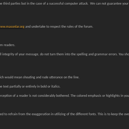
he third parties but in the case of a successful computer attack. We can not guarantee your d
ww.masonlar.org
and undertake to respect the rules of the forum.
um readers.
ull integrity of your message, do not turn them into the spelling and grammar errors. You s
ich would mean shouting and rude utterance on the line.
ext partially or entirely in bold or italics.
ception of a reader is not considerably bothered. The colored emphasis or highlights in you
to refrain from the exaggeration in utilizing of the different fonts. This is to keep the o