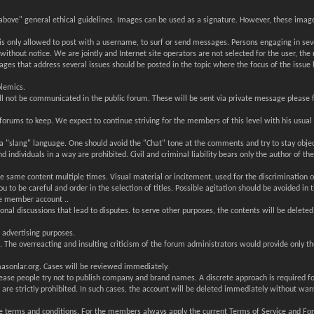
o above" general ethical guidelines. Images can be used as a signature. However, these ima
t is only allowed to post with a username, to surf or send messages. Persons engaging in s
hout notice. We are jointly and Internet site operators are not selected for the user, the r
es that address several issues should be posted in the topic where the focus of the issue 
olemics.
not be communicated in the public forum. These will be sent via private message please fun
 forums to keep. We expect to continue striving for the members of this level with his usual
 a "slang" language. One should avoid the "Chat" tone at the comments and try to stay objec
nd individuals in a way are prohibited. Civil and criminal liability bears only the author of
e same content multiple times. Visual material or incitement, used for the discrimination of 
o be careful and order in the selection of titles. Possible agitation should be avoided in thi
he member account ..
onal discussions that lead to disputes. to serve other purposes, the contents will be delete
r advertising purposes.
. The overreacting and insulting criticism of the forum administrators would provide only th
sonlar.org. Cases will be reviewed immediately.
ease people try not to publish company and brand names. A discrete approach is required f
s are strictly prohibited. In such cases, the account will be deleted immediately without war
he terms and conditions. For the members always apply the current Terms of Service and Fo