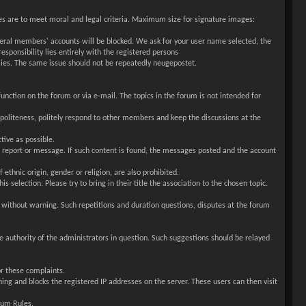
ges are to meet moral and legal criteria. Maximum size for signature images:
everal members' accounts will be blocked. We ask for your user name selected, the
esponsibility lies entirely with the registered persons
lies. The same issue should not be repeatedly neugepostet.
ction on the forum or via e-mail. The topics in the forum is not intended for
 politeness, politely respond to other members and keep the discussions at the
tive as possible.
 the report or message. If such content is found, the messages posted and the account
ethnic origin, gender or religion, are also prohibited.
s selection. Please try to bring in their title the association to the chosen topic.
d without warning. Such repetitions and duration questions, disputes at the forum
e authority of the administrators in question. Such suggestions should be relayed
or these complaints.
ning and blocks the registered IP addresses on the server. These users can then visit
rum Rules.