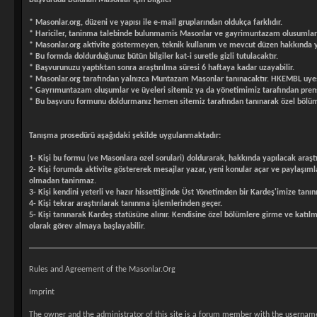
* Masonlar.org, düzeni ve yapısı ile e-mail gruplarından oldukça farklıdır.
* Hariciler, taninma talebinde bulunmamis Masonlar ve gayrimuntazam olusumlara 
* Masonlar.org aktivite göstermeyen, teknik kullanım ve mevcut düzen hakkında yet
* Bu formda doldurduğunuz bütün bilgiler kat-i suretle gizli tutulacaktır.
* Başvurunuzu yaptıktan sonra araştırılma süresi 6 haftaya kadar uzayabilir.
* Masonlar.org tarafından yalnızca Muntazam Masonlar tanınacaktır. HKEMBL uyes
* Gayrımuntazam oluşumlar ve üyeleri sitemiz ya da yönetimimiz tarafından pren
* Bu başvuru formunu doldurmanız hemen sitemiz tarafından tanınarak özel bölüm
Tanışma prosedürü aşağıdaki şekilde uygulanmaktadır:
1- Kişi bu formu (ve Masonlara ozel sorulari) doldurarak, hakkında yapılacak araşt
2- Kişi forumda aktivite göstererek mesajlar yazar, yeni konular açar ve paylaşıml
olmadan taninmaz.
3- Kişi kendini yeterli ve hazır hissettiğinde Üst Yönetimden bir Kardeş'imize tanınm
4- Kişi tekrar araştırılarak tanınma işlemlerinden geçer.
5- Kişi tanınarak Kardeş statüsüne alınır. Kendisine özel bölümlere girme ve katı
olarak görev almaya başlayabilir.
Rules and Agreement of the Masonlar.Org
Imprint
The owner and the administrator of this site is a forum member with the userna