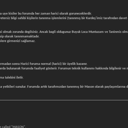
uye kisiler bu forumda her zaman harici olarak goruneceklerdir.
ersiz bilgi sahibi kişilerin tanınma işlemlerini (tanınmış bir Kardeş'imiz tarafından dave
i olmak zorunda degilsiniz. Ancak bagli oldugunuz Buyuk Loca Muntazam ve Taninmis olm
sip olarak tanınmamaktadır.
lere girmenizi sağlamaz.
ırmadan sonra Harici foruma normal (harici) bir üyelik kazanır.
arda bulunarak forumda faaliyet gösterir. Forumun teknik kullanımı hakkında bilgilenir ve m
a talebini iletir.
lma yetkileri sunulur. Forumda artık tarafımızdan tanınmış bir Mason olarak paylaşımlarına 
me called "MASON".