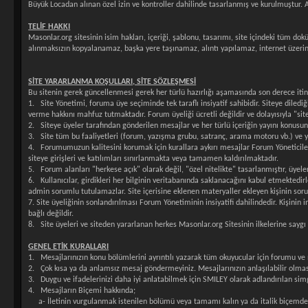
Büyük Locadan alınan özel izin ve kontroller dahilinde tasarlanmış ve kurulmuştur. Ay
TELİF HAKKI
Masonlar.org sitesinin isim hakları, içeriği, şablonu, tasarımı, site içindeki tüm dok
alınmaksızın kopyalanamaz, başka yere taşınamaz, alıntı yapılamaz, internet üzeri
SİTE YARARLANMA KOŞULLARI, SİTE SÖZLEŞMESİ
Bu sitenin gerek güncellenmesi gerek her türlü hazırlığı aşamasında son derece itina 
1. Site Yönetimi, foruma üye seçiminde tek taraflı insiyatif sahibidir. Siteye diled
verme hakkını mahfuz tutmaktadır. Forum üyeliği ücretli değildir ve dolayısıyla "si
2. Siteye üyeler tarafından gönderilen mesajlar ve her türlü içeriğin yayını konusunda
3. Site tüm bu faaliyetleri (forum, yazışma grubu, satranç, arama motoru vb.) ve 
4. Forumumuzun kalitesini korumak için kurallara aykırı mesajlar Forum Yöneticile
siteye girişleri ve katılımları sınırlanmakta veya tamamen kaldırılmaktadır.
5. Forum alanları "herkese açık" olarak değil, "özel nitelikte" tasarlanmıştır, üyele
6. Kullanıcılar, girdikleri her bilginin veritabanında saklanacağını kabul etmektedir
admin sorumlu tutulamazlar. Site içerisine eklenen materyaller ekleyen kişinin sor
7. Site üyeliğinin sonlandırılması Forum Yönetiminin insiyatifi dahilindedir. Kişini
bağlı değildir.
8. Site üyeleri ve siteden yararlanan herkes Masonlar.org Sitesinin ilkelerine sayg
GENEL ETİK KURALLARI
1. Mesajlarınızın konu bölümlerini ayrıntılı yazarak tüm okuyucular için forumu ve me
2. Çok kısa ya da anlamsız mesaj göndermeyiniz. Mesajlarınızın anlaşılabilir olması
3. Duygu ve ifadelerinizi daha iyi anlatabilmek için SMILEY olarak adlandırılan simg
4. Mesajların Biçemi hakkında;
a- İletinin vurgulanmak istenilen bölümü veya tamamı kalın ya da italik biçemde y