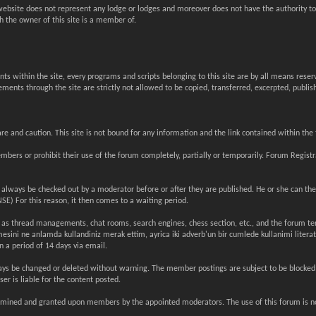
ebsite does not represent any lodge or lodges and moreover does not have the authority to
 the owner of this site is a member of.
ments within the site, every programs and scripts belonging to this site are by all means rese
ents through the site are strictly not allowed to be copied, transferred, excerpted, publis
re and caution. This site is not bound for any information and the link contained within the t
ers or prohibit their use of the forum completely, partially or temporarily. Forum Registra
always be checked out by a moderator before or after they are published. He or she can th
r this reason, it then comes to a waiting period.
 as thread managements, chat rooms, search engines, chess section, etc., and the forum ter
ni ne anlamda kullandiniz merak ettim, ayrica iki adverb'un bir cumlede kullanimi literatur
 a period of 14 days via email.
ays be changed or deleted without warning. The member postings are subject to be blocked at 
r is liable for the content posted.
etermined and granted upon members by the appointed moderators. The use of this forum is not