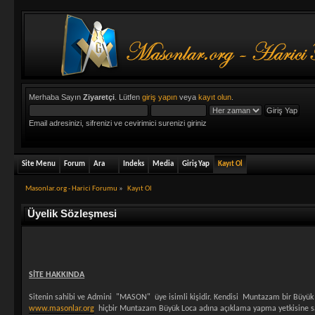
Merhaba Sayın
Ziyaretçi
. Lütfen
giriş yapın
veya
kayıt olun
.
Email adresinizi, sifrenizi ve cevirimici surenizi giriniz
Site Menu
Forum
Ara
Indeks
Media
Giriş Yap
Kayıt Ol
Masonlar.org - Harici Forumu
»
Kayıt Ol
Üyelik Sözleşmesi
SİTE HAKKINDA
Sitenin sahibi ve Admini "MASON" üye isimli kişidir. Kendisi Muntazam bir Büyük 
www.masonlar.org
hiçbir Muntazam Büyük Loca adına açıklama yapma yetkisine sahip