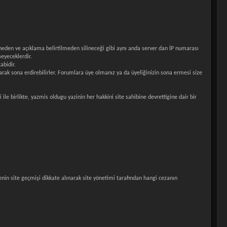
bir neden ve açıklama belirtilmeden silineceği gibi aynı anda server dan İP numarası
meyeceklerdir.
abidir.
rak sona erdirebilirler. Forumlara üye olmanız ya da üyeliğinizin sona ermesi size
 birlikte, yazmis oldugu yazinin her hakkini site sahibine devrettigine dair bir
üyenin site geçmişi dikkate alınarak site yönetimi tarafından hangi cezanın