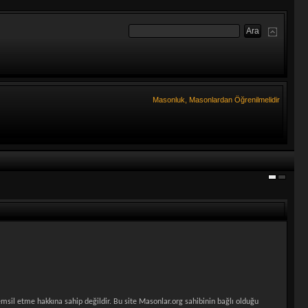
Masonluk, Masonlardan Öğrenilmelidir
sil etme hakkına sahip değildir. Bu site Masonlar.org sahibinin bağlı olduğu