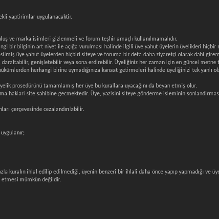
li yaptirimlar uygulanacaktir.
uluş ve marka isimleri gizlenmeli ve forum teşhir amaçlı kullanılmamalıdır.
angi bir bilginin art niyet ile açığa vurulması halinde ilgili üye yahut üyelerin üyelikleri hiç
silmiş üye yahut üyelerden hiçbiri siteye ve foruma bir defa daha ziyaretçi olarak dahi gire
araltabilir, genişletebilir veya sona erdirebilir. Üyeliğiniz her zaman için en güncel metne t
kümlerden herhangi birine uymadığınıza kanaat getirmeleri halinde üyeliğinizi tek yanlı ola
uyelik prosedürünü tamamlamış her üye bu kurallara uyacağını da beyan etmiş olur.
 haklari site sahibine gecmektedir. Üye, yazisini siteye gönderme isleminin sonlandirmasi ile
arı çerçevesinde cezalandırılabilir.
 uygulanır;
n fazla kuralın ihlal edilip edilmediği, üyenin benzeri bir ihlali daha önce yapıp yapmadığı ve 
ia etmesi mümkün değildir.