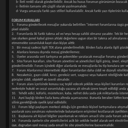
b- İleti renkli olarak gönderilebilir. Ancak bu husus forumun görünümün bozacak v
c- İletinin tamamı altı çizgili olarak yazılmamalıdır.
d- Vurgu amacıyla farklı yazı stilleri kullanılabilir. Ancak farklı yazı tiplerini
FORUM KURALLARI
1. Foruma gönderilecek mesajlar yukarıda belirtilen "internet forumlarına özgü gen
pixel olabilir.
2. Forumlarda iki farklı takma ad ve/veya hesap sahibi olmanız yasaktır. Tek bir he
üye olurken genel kabul gören ahlaki değerlere uygun olan bir takma ad almalarını ri
etmemekte sorumluluk kayıt olan kişiye aittir.
3. Bir mesaj sadece ilgili TEK alana gönderilmelidir. Birden fazla alanla ilgili gözü
4. Alanlara konusu dışında mesaj gönderilemez.
5. Üyeler arasında sert tartışma ve polemikler yaratacak mesajlar foruma gönder
6. Site/forum kuralları, site/forum yönetimi ve yöneticileri ilgili görüş, öneri, eleşt
gönderilmelidir. Forum içindeki diğer alanlarda ve mesajlarda bu tip konulara yer v
7. Forum Alanlarımız internetteki diğer forumlardan daha ciddi ve düzeyli nitelikte
8. Nezaketsiz, gayrı-ciddi, kırıcı, gereksiz sert, saygısız veya hakaret niteliğinde
görüşler ciddi, objektif ve özenli olmalıdır.
9. Forum alanı içerisinde konusu suç teşkil edecek şekilde veya kişileri kurumları re
nedeniyle hukuki ve cezai sorumluluğu yazana ait olmak üzere tespit edildiği anda 
10. Tehdit edici, küfürlü, müstehcen, kaba, nefret dolu yada çok miktarlarda istenm
11. Ayni başlığı birden fazla konu altında açamazsınız. Bununla beraber lütfen konu
silinir,gerektiğinde üyelik iptal edilebilir.
12. Forum bilgi paylaşım merkezi olduğu için gereksiz-kişisel tartışmalara-atışma
yazılarak soru sorulması eylemlerinde bulunanların erişimleri kısıtlanarak üyelikten ç
13. Başkasına ait kişisel bilgiler yayınlamak ve reklam amacli site yada forum adre
14. Forumda üyelerin site yöneticilerini acik bir sekilde hedef alarak sert elestirile
üye, dogrudan ozel mesaj yada email ile site yöneticilerine basvurmalidir.