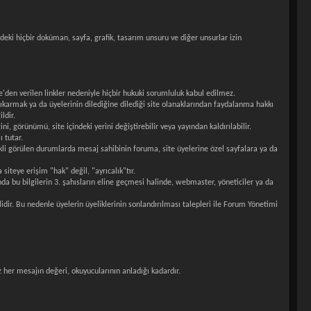
indeki hiçbir doküman, sayfa, grafik, tasarım unsuru ve diğer unsurlar izin
te'den verilen linkler nedeniyle hiçbir hukuki sorumluluk kabul edilmez.
 çıkarmak ya da üyelerinin dilediğine dilediği site olanaklarından faydalanma hakkı
ldir.
i, görünümü, site içindeki yerini değiştirebilir veya yayından kaldırılabilir.
 tutar.
li görülen durumlarda mesaj sahibinin foruma, site üyelerine özel sayfalara ya da
siteye erişim "hak" değil, "ayrıcalık"tır.
nda bu bilgilerin 3. şahısların eline geçmesi halinde, webmaster, yöneticiler ya da
idir. Bu nedenle üyelerin üyeliklerinin sonlandırılması talepleri ile Forum Yönetimi
 her mesajın değeri, okuyucularının anladığı kadardır.