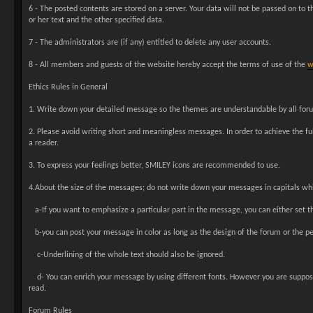
6 - The posted contents are stored on a server. Your data will not be passed on to t
or her text and the other specified data.
7 - The administrators are (if any) entitled to delete any user accounts.
8 - All members and guests of the website hereby accept the terms of use of the
w
Ethics Rules in General
1. Write down your detailed message so the themes are understandable by all for
2. Please avoid writing short and meaningless messages. In order to achieve the f
a reader.
3. To express your feelings better, SMILEY icons are recommended to use.
4.About the size of the messages; do not write down your messages in capitals wh
a-If you want to emphasize a particular part in the message, you can either set the t
b-you can post your message in color as long as the design of the forum or the per
c-Underlining of the whole text should also be ignored.
d- You can enrich your message by using different fonts. However you are supposed 
read.
Forum Rules