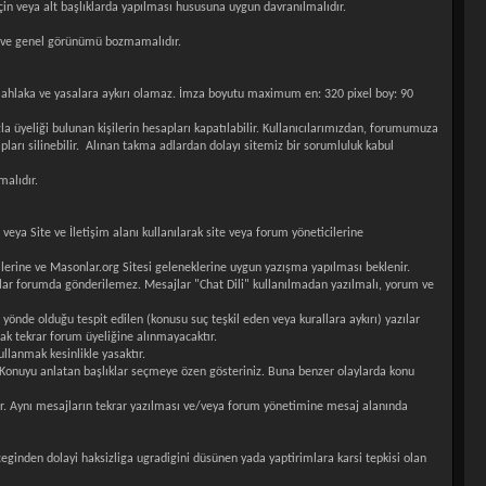
n veya alt başlıklarda yapılması hususuna uygun davranılmalıdır.
alı ve genel görünümü bozmamalıdır.
im ahlaka ve yasalara aykırı olamaz. İmza boyutu maximum en: 320 pixel boy: 90
a üyeliği bulunan kişilerin hesapları kapatılabilir. Kullanıcılarımızdan, forumumuza
pları silinebilir. Alınan takma adlardan dolayı sitemiz bir sorumluluk kabul
malıdır.
a veya Site ve İletişim alanı kullanılarak site veya forum yöneticilerine
llerine ve Masonlar.org Sitesi geleneklerine uygun yazışma yapılması beklenir.
sajlar forumda gönderilemez. Mesajlar "Chat Dili" kullanılmadan yazılmalı, yorum ve
 yönde olduğu tespit edilen (konusu suç teşkil eden veya kurallara aykırı) yazılar
ak tekrar forum üyeliğine alınmayacaktır.
llanmak kesinlikle yasaktır.
ır.Konuyu anlatan başlıklar seçmeye özen gösteriniz. Buna benzer olaylarda konu
ir. Aynı mesajların tekrar yazılması ve/veya forum yönetimine mesaj alanında
leceginden dolayi haksizliga ugradigini düsünen yada yaptirimlara karsi tepkisi olan