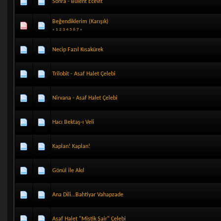
Sonra - Bülent Ecevit
Beğendiklerim (Karışık)
«
1
2
3
4
5
6
7
»
Necip Fazıl Kısakürek
Trilobit - Asaf Halet Çelebi
Nirvana - Asaf Halet Çelebi
Hacı Bektaş-ı Veli
Kaplan! Kaplan!
Gönül ile Akıl
Ana Dili...Bahtiyar Vahapzade
Asaf Halet "Mistik Şair" Çelebi