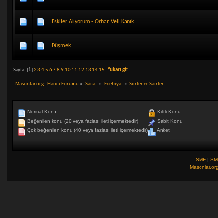
Eskiler Alıyorum - Orhan Veli Kanık
Düşmek
Sayfa: [
1
]
2
3
4
5
6
7
8
9
10
11
12
13
14
15
Yukarı git
Masonlar.org - Harici Forumu
»
Sanat
»
Edebiyat
»
Siirler ve Sairler
Normal Konu
Kilitli Konu
Beğenilen konu (20 veya fazlası ileti içermektedir)
Sabit Konu
Çok beğenilen konu (40 veya fazlası ileti içermektedir)
Anket
SMF
|
SM
Masonlar.or