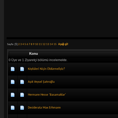
Sayfa: [
1
]
2
3
4
5
6
7
8
9
10
11
12
13
14
15
Aşağı git
Konu
0 Üye ve 1 Ziyaretçi bölümü incelemekte.
Köylüleri Niçin Öldürmeliyiz?
Aşık Veysel Şatıroğlu
Hermann Hesse 'Basamaklar'
Desiderata Max Erhmann