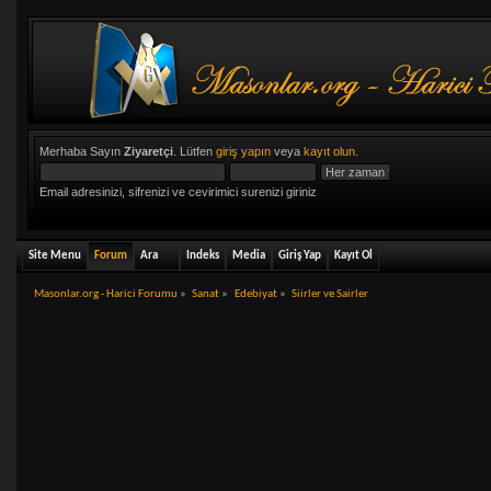
Merhaba Sayın
Ziyaretçi
. Lütfen
giriş yapın
veya
kayıt olun
.
Email adresinizi, sifrenizi ve cevirimici surenizi giriniz
Site Menu
Forum
Ara
Indeks
Media
Giriş Yap
Kayıt Ol
Masonlar.org - Harici Forumu
»
Sanat
»
Edebiyat
»
Siirler ve Sairler