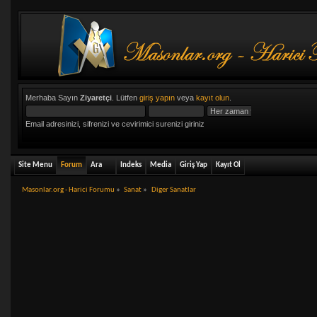
Merhaba Sayın
Ziyaretçi
. Lütfen
giriş yapın
veya
kayıt olun
.
Email adresinizi, sifrenizi ve cevirimici surenizi giriniz
Site Menu
Forum
Ara
Indeks
Media
Giriş Yap
Kayıt Ol
Masonlar.org - Harici Forumu
»
Sanat
»
Diger Sanatlar