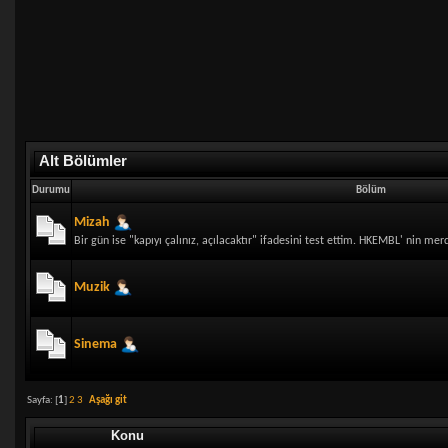
Alt Bölümler
Durumu
Bölüm
Mizah
Bir gün ise "kapıyı çalınız, açılacaktır" ifadesini test ettim. HKEMBL' nin merd
Muzik
Sinema
Sayfa: [
1
]
2
3
Aşağı git
Konu