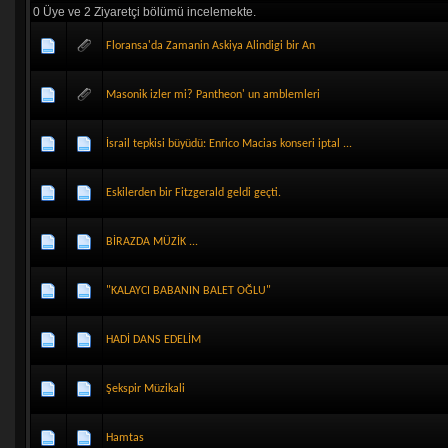
0 Üye ve 2 Ziyaretçi bölümü incelemekte.
Floransa'da Zamanin Askiya Alindigi bir An
Masonik izler mi? Pantheon' un amblemleri
İsrail tepkisi büyüdü: Enrico Macias konseri iptal ...
Eskilerden bir Fitzgerald geldi geçti.
BİRAZDA MÜZİK ...
"KALAYCI BABANIN BALET OĞLU"
HADİ DANS EDELİM
Şekspir Müzikali
Hamtas