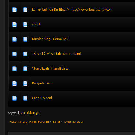
Kahve Tadında Bir Blog // http://www.busrasanay.com
Zübük
Murder King - Demokrasi
18. ve 19. yüzyıl tabloları canlandı
"Son Likyalı" Hamdi Usta
Dünyada Dans
Carlo Goldoni
Sayfa: [
1
]
2
3
Yukarı git
Masonlar.org - Harici Forumu
»
Sanat
»
Diger Sanatlar