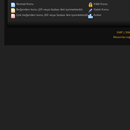
Normal Konu
Kilitli Konu
Beğenilen konu (20 veya fazlası ileti içermektedir)
Sabit Konu
Çok beğenilen konu (40 veya fazlası ileti içermektedir)
Anket
SMF
|
SM
Masonlar.or