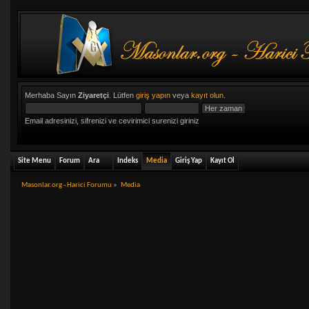
Merhaba Sayın
Ziyaretçi
. Lütfen
giriş yapın
veya
kayıt olun
.
Email adresinizi, sifrenizi ve cevirimici surenizi giriniz
Site Menu
Forum
Ara
Indeks
Media
Giriş Yap
Kayıt Ol
Masonlar.org - Harici Forumu
»
Media