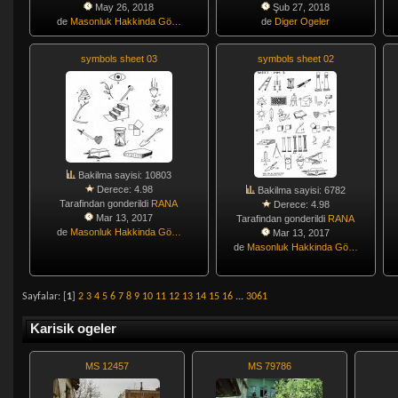
May 26, 2018
Şub 27, 2018
de
Masonluk Hakkinda Gö…
de
Diger Ogeler
symbols sheet 03
symbols sheet 02
Bakilma sayisi: 10803
Derece: 4.98
Bakilma sayisi: 6782
Tarafindan gonderildi
RANA
Derece: 4.98
Mar 13, 2017
Tarafindan gonderildi
RANA
de
Masonluk Hakkinda Gö…
Mar 13, 2017
de
Masonluk Hakkinda Gö…
Sayfalar: [
1
]
2
3
4
5
6
7
8
9
10
11
12
13
14
15
16
...
3061
Karisik ogeler
MS 12457
MS 79786