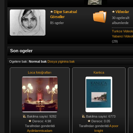
Diger Sanatsal
Videolar
Görseller
30 ogeleralt
85 ogeler
albumlerde
Turkce Videol
Yabanci Videol
(29)
Son ogeler
Ogelere bak:
Normal bak
Dosya yiginina bak
Loca fotoğrafları
Kanlıca
Bakilma sayisi: 9282
Bakilma sayisi: 6773
Derece: 4.98
Derece: 0.05
Tarafindan gonderildi
Tarafindan gonderildi
A poor
Aydinlanmisadam
knight