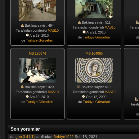
Bakilma sayisi: 511
Bakilma sayisi: 494
Tarafindan gonderildi
MAS10
Tarafi
Tarafindan gonderildi
MAS10
Ara 21, 2010
Ara 19, 2010
de
Turkiye Görselleri
d
de
Turkiye Görselleri
MS 128874
MS 164065
Bakilma sayisi: 420
Bakilma sayisi: 410
Tarafindan gonderildi
MAS10
Tarafindan gonderildi
MAS10
Ara 19, 2010
Oca 12, 2009
de
Turkiye Görselleri
de
Turkiye Görselleri
Taraf
d
Son yorumlar
da
geo 3 41[1]
tarafindan
Behiye1921
Şub 18, 2021