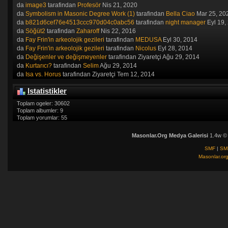
da
image3
tarafindan
Profesör
Nis 21, 2020
da
Symbolism in Masonic Degree Work (1)
tarafindan
Bella Ciao
Mar 25, 20
da
b821d6cef76e4513ccc970d04c0abc56
tarafindan
night manager
Eyl 19,
da
Söğüt2
tarafindan
Zaharoff
Nis 22, 2016
da
Fay Frin'in arkeolojik gezileri
tarafindan
MEDUSA
Eyl 30, 2014
da
Fay Frin'in arkeolojik gezileri
tarafindan
Nicolus
Eyl 28, 2014
da
Değişenler ve değişmeyenler
tarafindan Ziyaretçi Ağu 29, 2014
da
Kurtarıcı?
tarafindan
Selim
Ağu 29, 2014
da
Isa vs. Horus
tarafindan Ziyaretçi Tem 12, 2014
Istatistikler
Toplam ogeler: 30602
Toplam albumler: 9
Toplam yorumlar: 55
Masonlar.Org Medya Galerisi
1.4w ©
SMF
|
SM
Masonlar.or