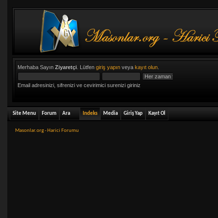
Merhaba Sayın
Ziyaretçi
. Lütfen
giriş yapın
veya
kayıt olun
.
Email adresinizi, sifrenizi ve cevirimici surenizi giriniz
Site Menu
Forum
Ara
Indeks
Media
Giriş Yap
Kayıt Ol
Masonlar.org - Harici Forumu