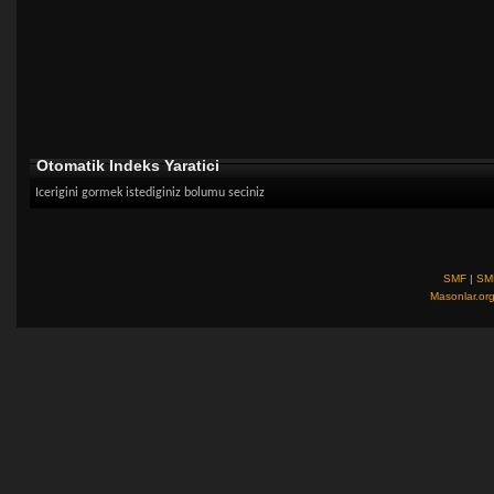
Otomatik Indeks Yaratici
Icerigini gormek istediginiz bolumu seciniz
SMF
|
SM
Masonlar.or