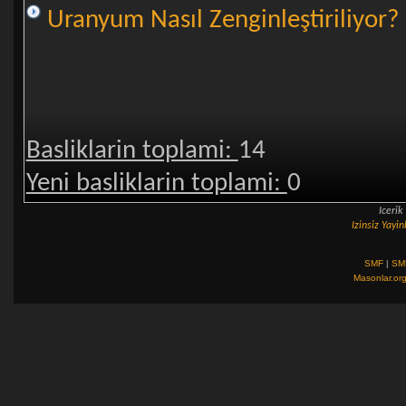
Uranyum Nasıl Zenginleştiriliyor?
Basliklarin toplami:
14
Yeni basliklarin toplami:
0
Iceri
Izinsiz Yay
SMF
|
SM
Masonlar.or