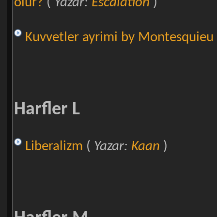
olur?
(
Yazar:
Escalation
)
Kuvvetler ayrimi by Montesquieu
Harfler L
Liberalizm
(
Yazar:
Kaan
)