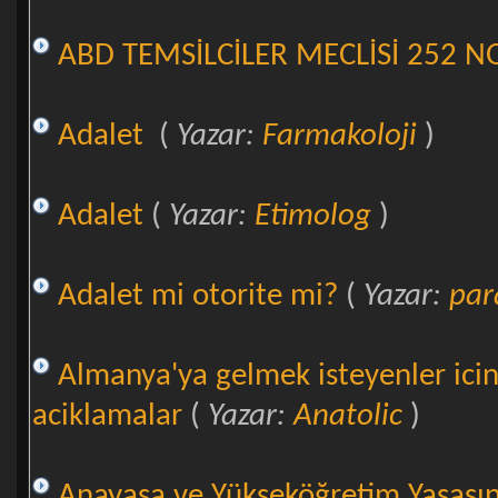
ABD TEMSİLCİLER MECLİSİ 252 N
Adalet
(
Yazar:
Farmakoloji
)
Adalet
(
Yazar:
Etimolog
)
Adalet mi otorite mi?
(
Yazar:
par
Almanya'ya gelmek isteyenler icin Y
aciklamalar
(
Yazar:
Anatolic
)
Anayasa ve Yükseköğretim Yasasınd