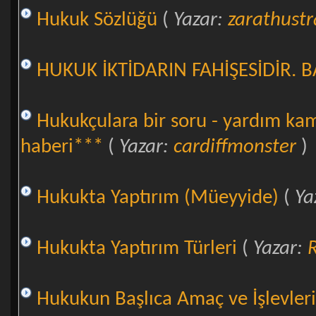
Hukuk Sözlüğü
(
Yazar:
zarathustr
HUKUK İKTİDARIN FAHİŞESİDİR. 
Hukukçulara bir soru - yardım ka
haberi***
(
Yazar:
cardiffmonster
)
Hukukta Yaptırım (Müeyyide)
(
Ya
Hukukta Yaptırım Türleri
(
Yazar:
R
Hukukun Başlıca Amaç ve İşlevleri