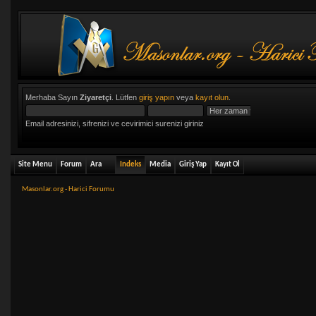
Merhaba Sayın
Ziyaretçi
. Lütfen
giriş yapın
veya
kayıt olun
.
Email adresinizi, sifrenizi ve cevirimici surenizi giriniz
Site Menu
Forum
Ara
Indeks
Media
Giriş Yap
Kayıt Ol
Masonlar.org - Harici Forumu