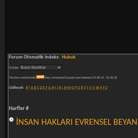
Forum Otomatik Indeks:
Hukuk
Goster
The lines marked with
they correspond to posts new between 03.08.26 - 10.08.26
Gidilecek:
#
[
A
B
C
D
E
F
G
H
I
J
K
L
M
N
O
P
Q
R
S
T
U
V
W
X
Y
Z
Harfler #
İNSAN HAKLARI EVRENSEL BEYA