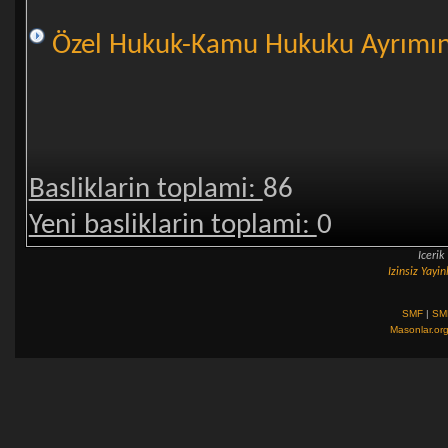
Özel Hukuk-Kamu Hukuku Ayrımınd
Basliklarin toplami:
86
Yeni basliklarin toplami:
0
Iceri
Izinsiz Yay
SMF
|
SM
Masonlar.or