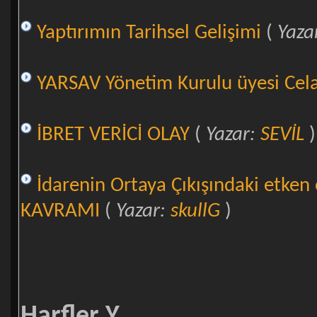
Yaptırımın Tarihsel Gelişimi
(
Yaza
YARSAV Yönetim Kurulu üyesi Celal 
İBRET VERİCİ OLAY
(
Yazar:
SEVİL
)
İdarenin Ortaya Çıkışındaki etke
KAVRAMI
(
Yazar:
skullG
)
Harfler Y