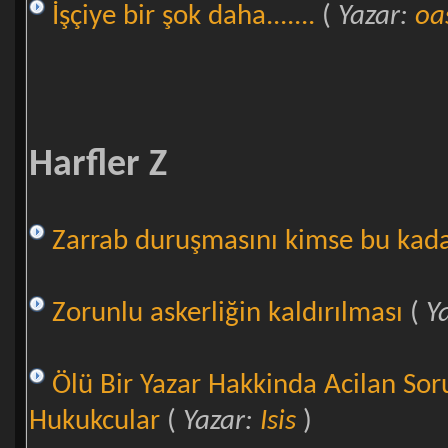
İşçiye bir şok daha.......
(
Yazar:
oa
Harfler Z
Zarrab duruşmasını kimse bu kada
Zorunlu askerliğin kaldırılması
(
Y
Ölü Bir Yazar Hakkinda Acilan So
Hukukcular
(
Yazar:
Isis
)