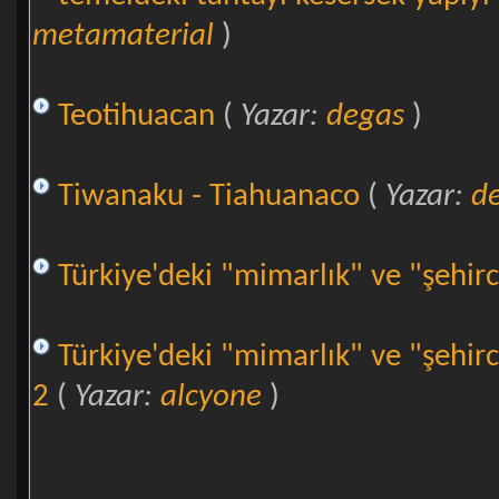
metamaterial
)
Teotihuacan
(
Yazar:
degas
)
Tiwanaku - Tiahuanaco
(
Yazar:
d
Türkiye'deki "mimarlık" ve "şehirc
Türkiye'deki "mimarlık" ve "şehirc
2
(
Yazar:
alcyone
)