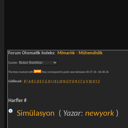
Forum Otomatik Indeks:
Mimarlık - Mühendislik
Goster
The lines marked with
they correspond to posts new between 30.07.26 - 06.08.26
Gidilecek:
#
[
A
B
C
D
E
F
G
H
I
J
K
L
M
N
O
P
Q
R
S
T
U
V
W
X
Y
Z
Harfler #
Simülasyon
(
Yazar:
newyork
)