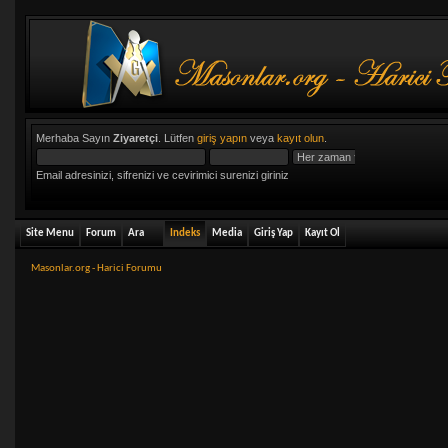
Merhaba Sayın
Ziyaretçi
. Lütfen
giriş yapın
veya
kayıt olun
.
Email adresinizi, sifrenizi ve cevirimici surenizi giriniz
Site Menu
Forum
Ara
Indeks
Media
Giriş Yap
Kayıt Ol
Masonlar.org - Harici Forumu