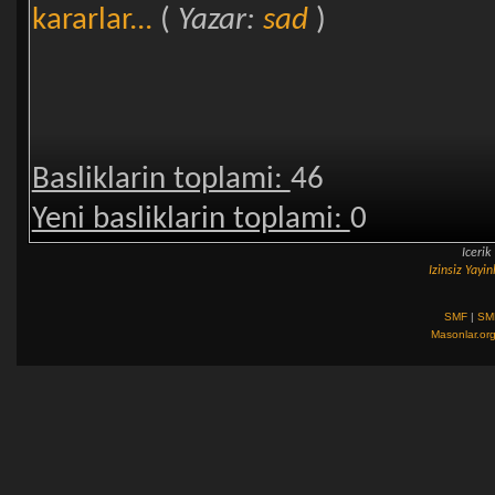
kararlar...
(
Yazar:
sad
)
Basliklarin toplami:
46
Yeni basliklarin toplami:
0
Iceri
Izinsiz Yay
SMF
|
SM
Masonlar.or