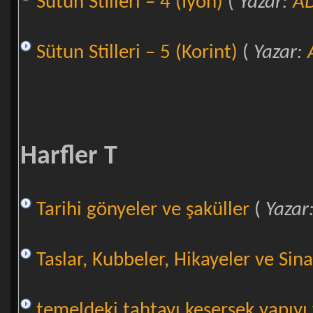
Sütun Stilleri – 4 (İyon)
(
Yazar:
A
Sütun Stilleri – 5 (Korint)
(
Yazar:
Harfler T
Tarihi gönyeler ve şaküller
(
Yazar
Taslar, Kubbeler, Hikayeler ve Sin
temeldeki tahtayı kesersek yapıyı 