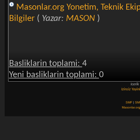
Masonlar.org Yonetim, Teknik Eki
Bilgiler
(
Yazar:
MASON
)
Basliklarin toplami:
4
Yeni basliklarin toplami:
0
Iceri
Izinsiz Yay
SMF
|
SM
Masonlar.or