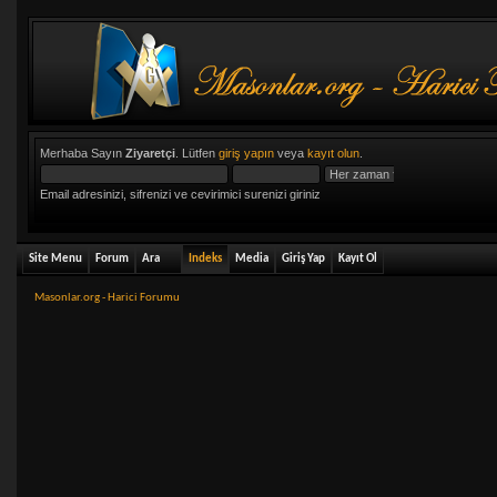
Merhaba Sayın
Ziyaretçi
. Lütfen
giriş yapın
veya
kayıt olun
.
Email adresinizi, sifrenizi ve cevirimici surenizi giriniz
Site Menu
Forum
Ara
Indeks
Media
Giriş Yap
Kayıt Ol
Masonlar.org - Harici Forumu