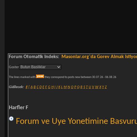
Forum Otomatik Indeks:
Masonlar.org`da Gorev Almak Istiy
Goster
The lines marked with
they correspond to posts new between 30.07.26 - 06.08.26
Gidilecek:
#
[
A
B
C
D
E
F
G
H
I
J
K
L
M
N
O
P
Q
R
S
T
U
V
W
X
Y
Z
Harfler F
Forum ve Uye Yonetimine Basvur