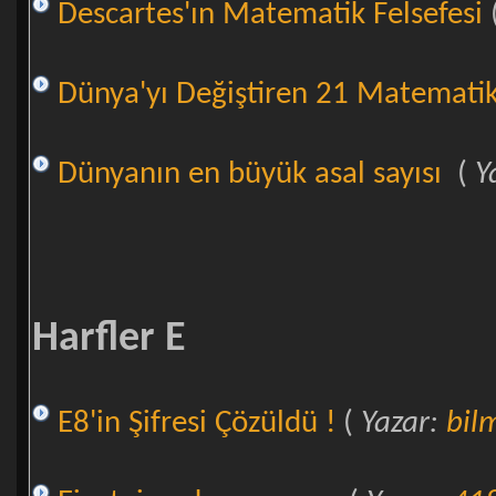
Descartes'ın Matematik Felsefesi
Dünya'yı Değiştiren 21 Matemati
Dünyanın en büyük asal sayısı
(
Y
Harfler E
E8'in Şifresi Çözüldü !
(
Yazar:
bil