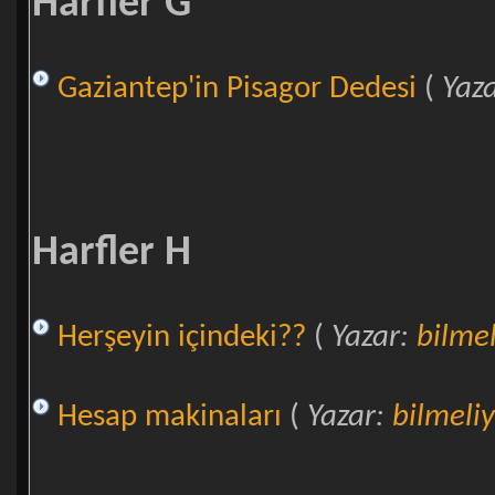
Harfler G
Gaziantep'in Pisagor Dedesi
(
Yaz
Harfler H
Herşeyin içindeki??
(
Yazar:
bilmel
Hesap makinaları
(
Yazar:
bilmeliy