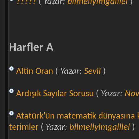
?????
(
Yazar:
bilmeliyimgalilei
)
Harfler A
Altin Oran
(
Yazar:
Sevil
)
Ardışık Sayılar Sorusu
(
Yazar:
Nov
Atatürk'ün matematik dünyasına k
terimler
(
Yazar:
bilmeliyimgalilei
)