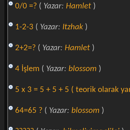
0/0 =?
(
Yazar:
Hamlet
)
1-2-3
(
Yazar:
Itzhak
)
2+2=?
(
Yazar:
Hamlet
)
4 İşlem
(
Yazar:
blossom
)
5 x 3 = 5 + 5 + 5 ( teorik olarak ya
64=65 ?
(
Yazar:
blossom
)