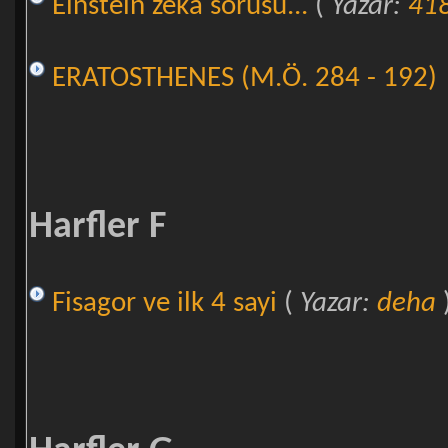
Einstein zeka sorusu...
(
Yazar:
41
ERATOSTHENES (M.Ö. 284 - 192)
Harfler F
Fisagor ve ilk 4 sayi
(
Yazar:
deha