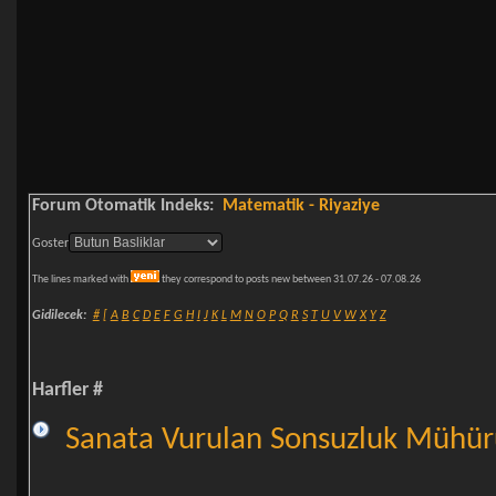
Forum Otomatik Indeks:
Matematik - Riyaziye
Goster
The lines marked with
they correspond to posts new between 31.07.26 - 07.08.26
Gidilecek:
#
[
A
B
C
D
E
F
G
H
I
J
K
L
M
N
O
P
Q
R
S
T
U
V
W
X
Y
Z
Harfler #
Sanata Vurulan Sonsuzluk Mühürü