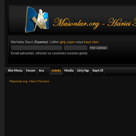
Merhaba Sayın
Ziyaretçi
. Lütfen
giriş yapın
veya
kayıt olun
.
Email adresinizi, sifrenizi ve cevirimici surenizi giriniz
Site Menu
Forum
Ara
Indeks
Media
Giriş Yap
Kayıt Ol
Masonlar.org - Harici Forumu