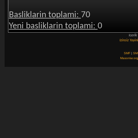
Basliklarin toplami:
70
Yeni basliklarin toplami:
0
Iceri
Izinsiz Yay
SMF
|
SM
Masonlar.or