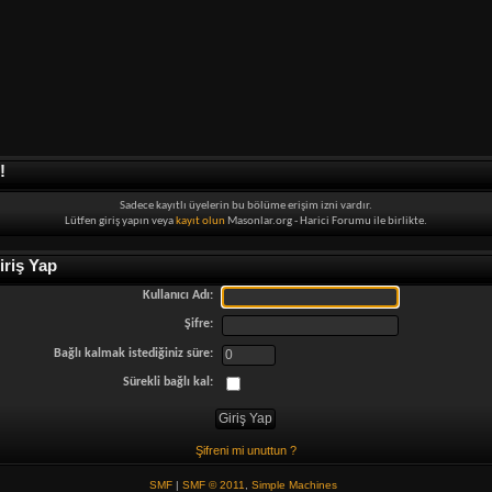
!
Sadece kayıtlı üyelerin bu bölüme erişim izni vardır.
Lütfen giriş yapın veya
kayıt olun
Masonlar.org - Harici Forumu ile birlikte.
riş Yap
Kullanıcı Adı:
Şifre:
Bağlı kalmak istediğiniz süre:
Sürekli bağlı kal:
Şifreni mi unuttun ?
SMF
|
SMF © 2011
,
Simple Machines