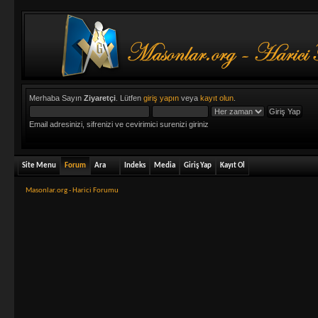
Merhaba Sayın
Ziyaretçi
. Lütfen
giriş yapın
veya
kayıt olun
.
Email adresinizi, sifrenizi ve cevirimici surenizi giriniz
Site Menu
Forum
Ara
Indeks
Media
Giriş Yap
Kayıt Ol
Masonlar.org - Harici Forumu