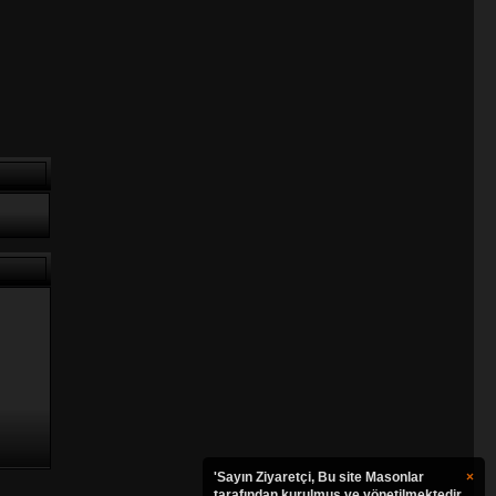
'Sayın Ziyaretçi, Bu site Masonlar
×
tarafından kurulmuş ve yönetilmektedir.