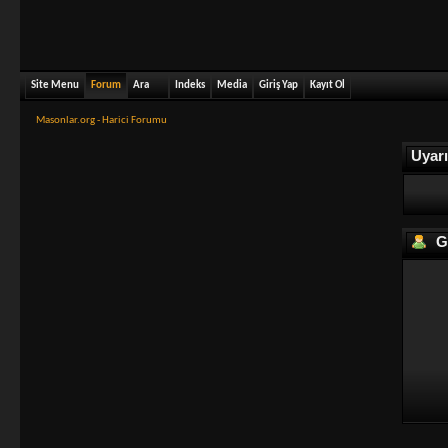
Site Menu
Forum
Ara
Indeks
Media
Giriş Yap
Kayıt Ol
Masonlar.org - Harici Forumu
Uyarı
Gi