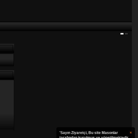
'Sayın Ziyaretçi, Bu site Masonlar
×
tarafından kurulmuş ve yönetilmektedir.