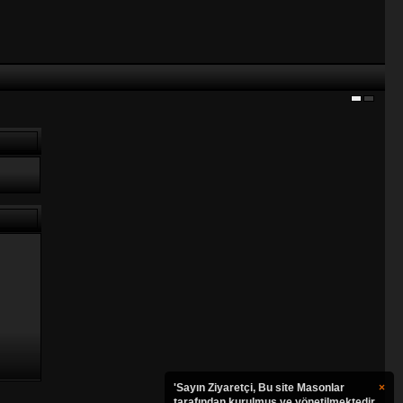
'Sayın Ziyaretçi, Bu site Masonlar
×
tarafından kurulmuş ve yönetilmektedir.