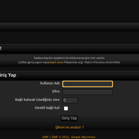
!
Sadece kayıtlı üyelerin bu bölüme erişim izni vardır.
Lütfen giriş yapın veya
kayıt olun
Masonlar.org - Harici Forumu ile birlikte.
riş Yap
Kullanıcı Adı:
Şifre:
Bağlı kalmak istediğiniz süre:
Sürekli bağlı kal:
Şifreni mi unuttun ?
SMF
|
SMF © 2011
,
Simple Machines