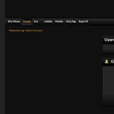
Site Menu
Forum
Ara
Indeks
Media
Giriş Yap
Kayıt Ol
Masonlar.org - Harici Forumu
Uyarı
Gi