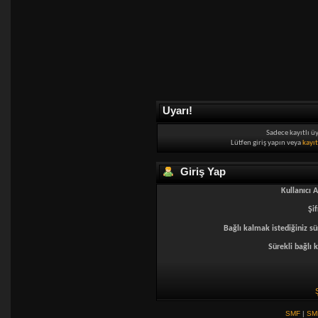
Uyarı!
Sadece kayıtlı ü
Lütfen giriş yapın veya
kayı
Giriş Yap
Kullanıcı A
Şif
Bağlı kalmak istediğiniz sü
Sürekli bağlı k
SMF
|
SM