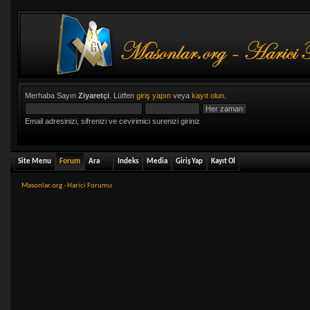
Merhaba Sayın
Ziyaretçi
. Lütfen
giriş yapın
veya
kayıt olun
.
Email adresinizi, sifrenizi ve cevirimici surenizi giriniz
Site Menu
Forum
Ara
Indeks
Media
Giriş Yap
Kayıt Ol
Masonlar.org - Harici Forumu