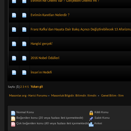
Evrimin Ne Önemi Var ? Gerçekten Önemli Mi ?
Evrimin Kanıtları Nelerdir ?
Franz Kafka'dan Hayata Dair Bakış Açınızı Değiştirebilecek 13 Aforizm
Hangisi gerçek!
2016 Nobel Ödülleri
İnsan'ın Hedefi
Sayfa: [
1
]
2
3
4
5
Yukarı git
Masonlar.org - Harici Forumu
»
Masonluk Bilgidir. Bilimdir. Ilimdir.
»
Genel Bilim - İlim
Normal Konu
Kilitli Konu
Beğenilen konu (20 veya fazlası ileti içermektedir)
Sabit Konu
Çok beğenilen konu (40 veya fazlası ileti içermektedir)
Anket