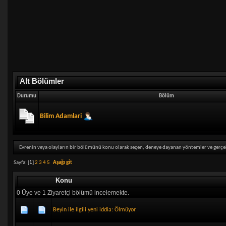
Alt Bölümler
Durumu
Bölüm
Bilim Adamlari
Evrenin veya olayların bir bölümünü konu olarak seçen, deneye dayanan yöntemler ve gerçekl
Sayfa: [
1
]
2
3
4
5
Aşağı git
Konu
0 Üye ve 1 Ziyaretçi bölümü incelemekte.
Beyin ile ilgili yeni iddia: Ölmüyor