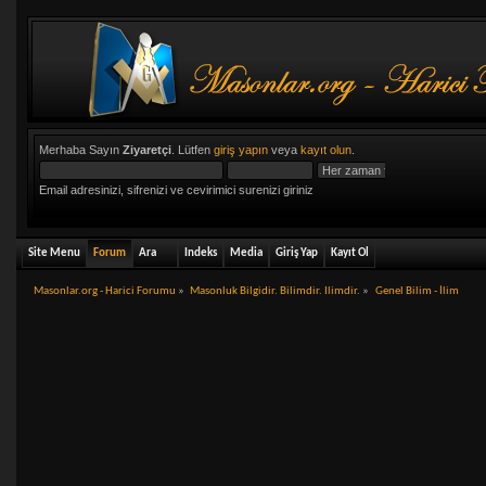
Merhaba Sayın
Ziyaretçi
. Lütfen
giriş yapın
veya
kayıt olun
.
Email adresinizi, sifrenizi ve cevirimici surenizi giriniz
Site Menu
Forum
Ara
Indeks
Media
Giriş Yap
Kayıt Ol
Masonlar.org - Harici Forumu
»
Masonluk Bilgidir. Bilimdir. Ilimdir.
»
Genel Bilim - İlim