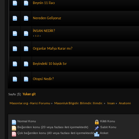
Beynin 11 ilacı
Nereden Geliyoruz
İNSAN NEDİR?
«
1
2
»
Organlar Mafya Kurar mı?
Beyindeki 10 büyük Sır
Otopsi Nedir?
Sayfa: [
1
]
Yukarı git
Masonlar.org - Harici Forumu
»
Masonluk Bilgidir. Bilimdir. Ilimdir.
»
Insan
»
Anatomi
Normal Konu
Kilitli Konu
Beğenilen konu (20 veya fazlası ileti içermektedir)
Sabit Konu
Çok beğenilen konu (40 veya fazlası ileti içermektedir)
Anket