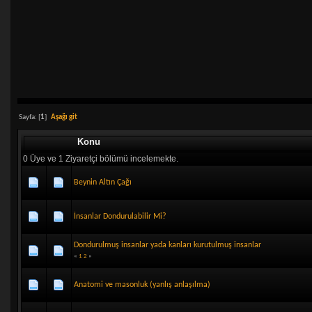
Sayfa: [
1
]
Aşağı git
Konu
0 Üye ve 1 Ziyaretçi bölümü incelemekte.
Beynin Altın Çağı
İnsanlar Dondurulabilir Mi?
Dondurulmuş insanlar yada kanları kurutulmuş insanlar
«
1
2
»
Anatomi ve masonluk (yanlış anlaşılma)