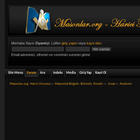
Merhaba Sayın
Ziyaretçi
. Lütfen
giriş yapın
veya
kayıt olun
.
Email adresinizi, sifrenizi ve cevirimici surenizi giriniz
Site Menu
Forum
Ara
Indeks
Media
Giriş Yap
Kayıt Ol
Masonlar.org - Harici Forumu
»
Masonluk Bilgidir. Bilimdir. Ilimdir.
»
Insan
»
Anatomi