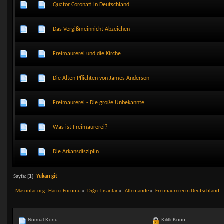
Quator Coronati in Deutschland
Das Vergißmeinnicht Abzeichen
Freimaurerei und die Kirche
Die Alten Pflichten von James Anderson
Freimaurerei - Die große Unbekannte
Was ist Freimaurerei?
Die Arkansdisziplin
Sayfa: [
1
]
Yukarı git
Masonlar.org - Harici Forumu
»
Diğer Lisanlar
»
Allemande
»
Freimaurerei in Deutschland
Normal Konu
Kilitli Konu