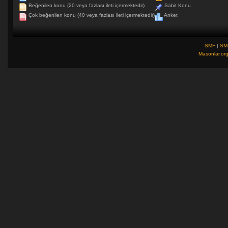
Beğenilen konu (20 veya fazlası ileti içermektedir)
Sabit Konu
Çok beğenilen konu (40 veya fazlası ileti içermektedir)
Anket
SMF
|
SM
Masonlar.or