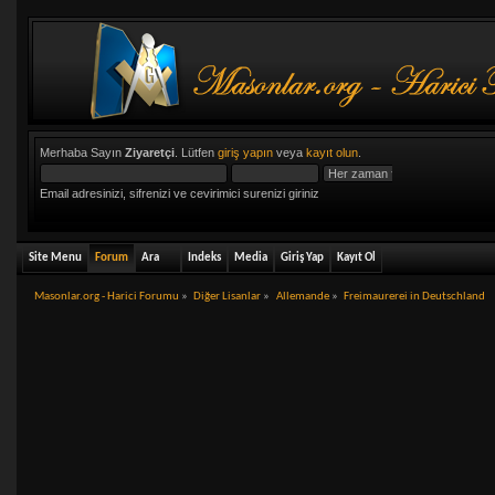
Merhaba Sayın
Ziyaretçi
. Lütfen
giriş yapın
veya
kayıt olun
.
Email adresinizi, sifrenizi ve cevirimici surenizi giriniz
Site Menu
Forum
Ara
Indeks
Media
Giriş Yap
Kayıt Ol
Masonlar.org - Harici Forumu
»
Diğer Lisanlar
»
Allemande
»
Freimaurerei in Deutschland