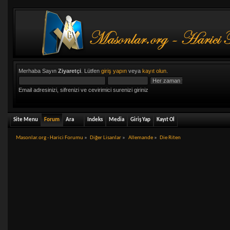
Merhaba Sayın
Ziyaretçi
. Lütfen
giriş yapın
veya
kayıt olun
.
Email adresinizi, sifrenizi ve cevirimici surenizi giriniz
Site Menu
Forum
Ara
Indeks
Media
Giriş Yap
Kayıt Ol
Masonlar.org - Harici Forumu
»
Diğer Lisanlar
»
Allemande
»
Die Riten