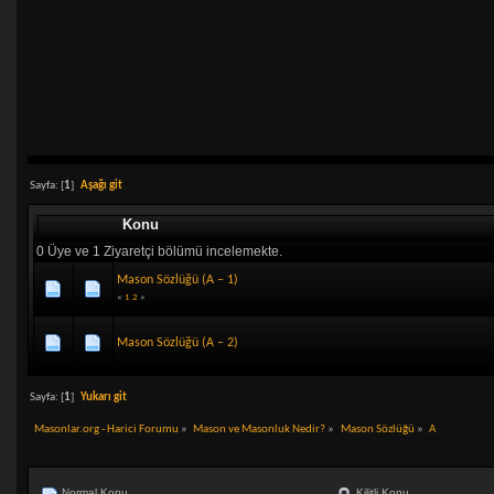
Sayfa: [
1
]
Aşağı git
Konu
0 Üye ve 1 Ziyaretçi bölümü incelemekte.
Mason Sözlüğü (A – 1)
«
1
2
»
Mason Sözlüğü (A – 2)
Sayfa: [
1
]
Yukarı git
Masonlar.org - Harici Forumu
»
Mason ve Masonluk Nedir?
»
Mason Sözlüğü
»
A
Normal Konu
Kilitli Konu