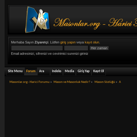
Merhaba Sayın
Ziyaretçi
. Lütfen
giriş yapın
veya
kayıt olun
.
Email adresinizi, sifrenizi ve cevirimici surenizi giriniz
Site Menu
Forum
Ara
Indeks
Media
Giriş Yap
Kayıt Ol
Masonlar.org - Harici Forumu
»
Mason ve Masonluk Nedir?
»
Mason Sözlüğü
»
A