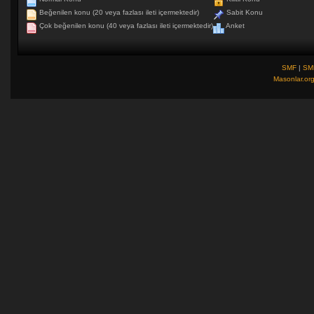
Beğenilen konu (20 veya fazlası ileti içermektedir)
Sabit Konu
Çok beğenilen konu (40 veya fazlası ileti içermektedir)
Anket
SMF
|
SM
Masonlar.or