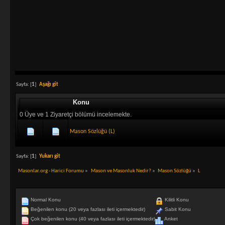
Sayfa: [
1
]
Aşağı git
Konu
0 Üye ve 1 Ziyaretçi bölümü incelemekte.
Mason Sözlüğü (L)
Sayfa: [
1
]
Yukarı git
Masonlar.org - Harici Forumu
»
Mason ve Masonluk Nedir?
»
Mason Sözlüğü
»
L
Normal Konu
Kilitli Konu
Beğenilen konu (20 veya fazlası ileti içermektedir)
Sabit Konu
Çok beğenilen konu (40 veya fazlası ileti içermektedir)
Anket