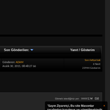
Son Gönderilen:
Yanıt
/
Gösterim
Son iletiye bak
Gönderen:
ADAM
6 Yanıt
Aralık 30, 2015, 08:48:27 öö
23944 Gösterim
Gitmek istediğiniz yer:
'Sayın Ziyaretçi, Bu site Masonlar
×
tarafından kurulmuş ve yönetilmektedir.