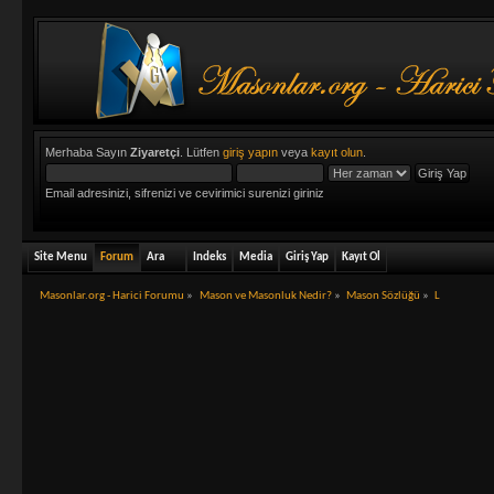
Merhaba Sayın
Ziyaretçi
. Lütfen
giriş yapın
veya
kayıt olun
.
Email adresinizi, sifrenizi ve cevirimici surenizi giriniz
Site Menu
Forum
Ara
Indeks
Media
Giriş Yap
Kayıt Ol
Masonlar.org - Harici Forumu
»
Mason ve Masonluk Nedir?
»
Mason Sözlüğü
»
L