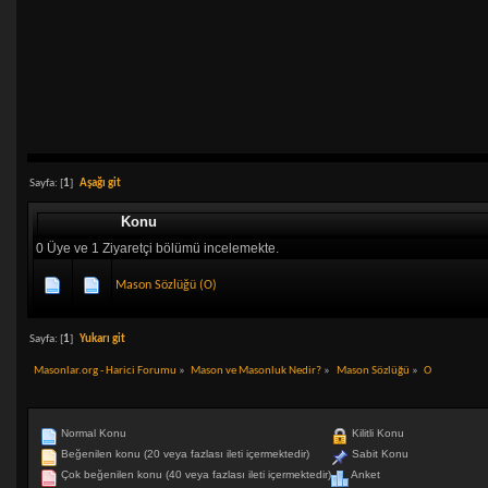
Sayfa: [
1
]
Aşağı git
Konu
0 Üye ve 1 Ziyaretçi bölümü incelemekte.
Mason Sözlüğü (O)
Sayfa: [
1
]
Yukarı git
Masonlar.org - Harici Forumu
»
Mason ve Masonluk Nedir?
»
Mason Sözlüğü
»
O
Normal Konu
Kilitli Konu
Beğenilen konu (20 veya fazlası ileti içermektedir)
Sabit Konu
Çok beğenilen konu (40 veya fazlası ileti içermektedir)
Anket