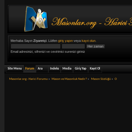
Merhaba Sayın
Ziyaretçi
. Lütfen
giriş yapın
veya
kayıt olun
.
Email adresinizi, sifrenizi ve cevirimici surenizi giriniz
Site Menu
Forum
Ara
Indeks
Media
Giriş Yap
Kayıt Ol
Masonlar.org - Harici Forumu
»
Mason ve Masonluk Nedir?
»
Mason Sözlüğü
»
O