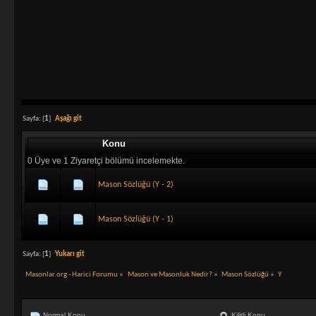
Sayfa: [
1
]
Aşağı git
Konu
0 Üye ve 1 Ziyaretçi bölümü incelemekte.
Mason Sözlüğü (Y - 2)
Mason Sözlüğü (Y - 1)
Sayfa: [
1
]
Yukarı git
Masonlar.org - Harici Forumu
»
Mason ve Masonluk Nedir?
»
Mason Sözlüğü
»
Y
Normal Konu
Kilitli Konu