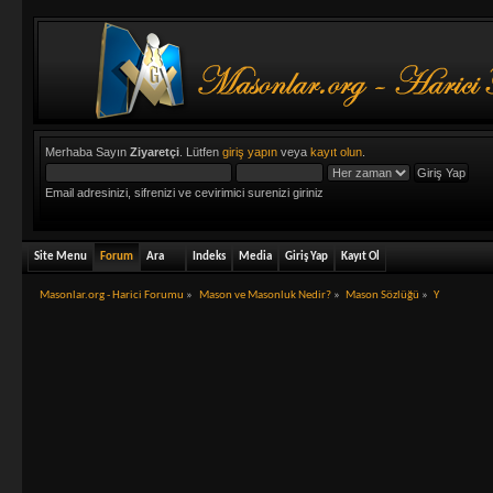
Merhaba Sayın
Ziyaretçi
. Lütfen
giriş yapın
veya
kayıt olun
.
Email adresinizi, sifrenizi ve cevirimici surenizi giriniz
Site Menu
Forum
Ara
Indeks
Media
Giriş Yap
Kayıt Ol
Masonlar.org - Harici Forumu
»
Mason ve Masonluk Nedir?
»
Mason Sözlüğü
»
Y