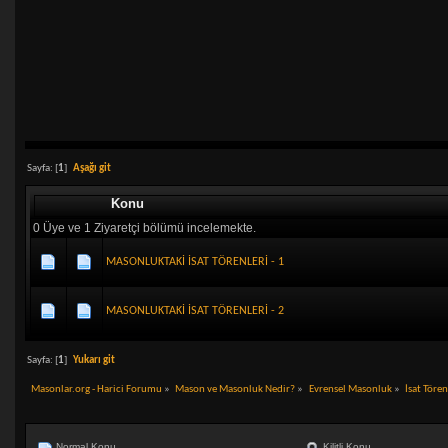
Sayfa: [
1
]
Aşağı git
Konu
0 Üye ve 1 Ziyaretçi bölümü incelemekte.
MASONLUKTAKİ İSAT TÖRENLERİ - 1
MASONLUKTAKİ İSAT TÖRENLERİ - 2
Sayfa: [
1
]
Yukarı git
Masonlar.org - Harici Forumu
»
Mason ve Masonluk Nedir?
»
Evrensel Masonluk
»
İsat Tören
Normal Konu
Kilitli Konu