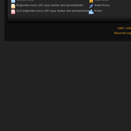
Beğenilen konu (20 veya fazlası ileti içermektedir)
Sabit Konu
Çok beğenilen konu (40 veya fazlası ileti içermektedir)
Anket
SMF
|
SM
Masonlar.or