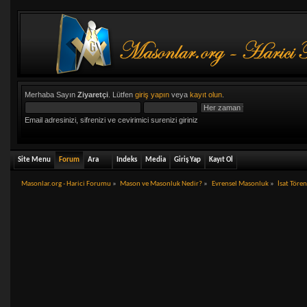
Merhaba Sayın
Ziyaretçi
. Lütfen
giriş yapın
veya
kayıt olun
.
Email adresinizi, sifrenizi ve cevirimici surenizi giriniz
Site Menu
Forum
Ara
Indeks
Media
Giriş Yap
Kayıt Ol
Masonlar.org - Harici Forumu
»
Mason ve Masonluk Nedir?
»
Evrensel Masonluk
»
İsat Tören