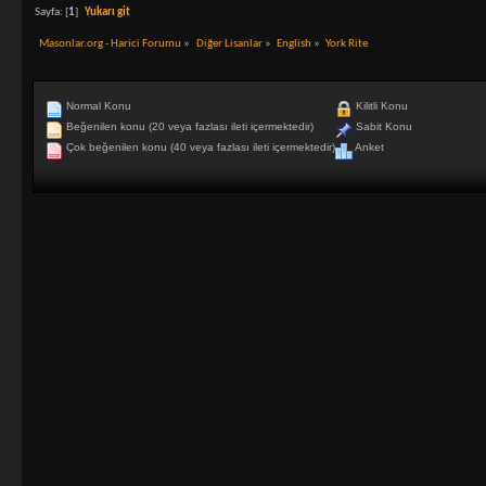
Sayfa: [
1
]
Yukarı git
Masonlar.org - Harici Forumu
»
Diğer Lisanlar
»
English
»
York Rite
Normal Konu
Kilitli Konu
Beğenilen konu (20 veya fazlası ileti içermektedir)
Sabit Konu
Çok beğenilen konu (40 veya fazlası ileti içermektedir)
Anket