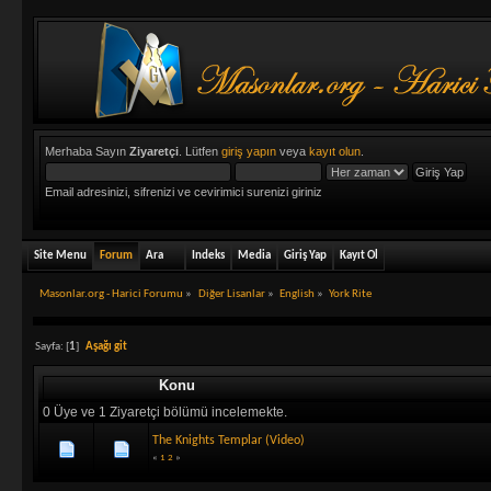
Merhaba Sayın
Ziyaretçi
. Lütfen
giriş yapın
veya
kayıt olun
.
Email adresinizi, sifrenizi ve cevirimici surenizi giriniz
Site Menu
Forum
Ara
Indeks
Media
Giriş Yap
Kayıt Ol
Masonlar.org - Harici Forumu
»
Diğer Lisanlar
»
English
»
York Rite
Sayfa: [
1
]
Aşağı git
Konu
0 Üye ve 1 Ziyaretçi bölümü incelemekte.
The Knights Templar (Video)
«
1
2
»