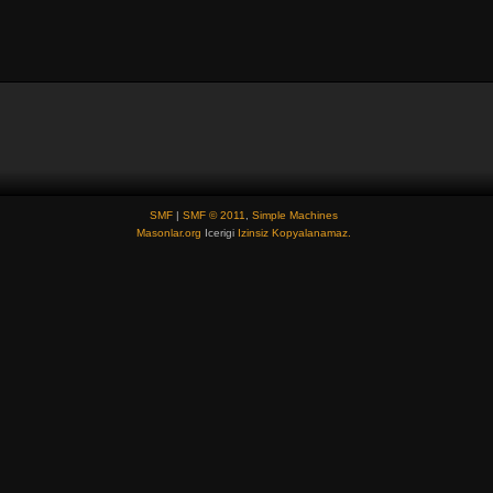
SMF
|
SMF © 2011
,
Simple Machines
Masonlar.org
Icerigi
Izinsiz Kopyalanamaz.