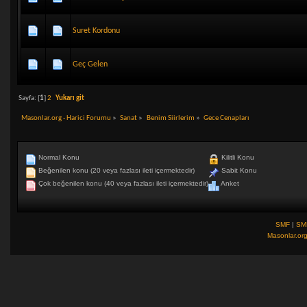
Suret Kordonu
Geç Gelen
Sayfa: [
1
]
2
Yukarı git
Masonlar.org - Harici Forumu
»
Sanat
»
Benim Siirlerim
»
Gece Cenapları
Normal Konu
Kilitli Konu
Beğenilen konu (20 veya fazlası ileti içermektedir)
Sabit Konu
Çok beğenilen konu (40 veya fazlası ileti içermektedir)
Anket
SMF
|
SM
Masonlar.or