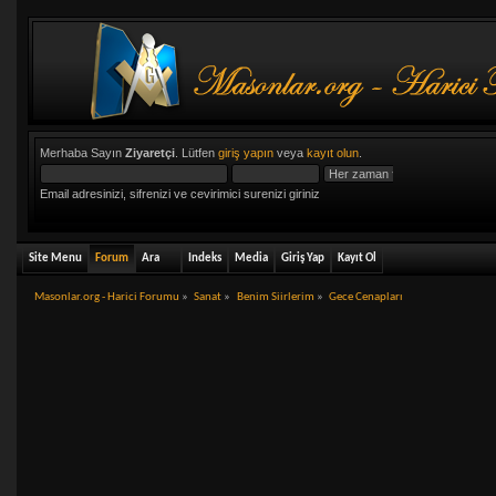
Merhaba Sayın
Ziyaretçi
. Lütfen
giriş yapın
veya
kayıt olun
.
Email adresinizi, sifrenizi ve cevirimici surenizi giriniz
Site Menu
Forum
Ara
Indeks
Media
Giriş Yap
Kayıt Ol
Masonlar.org - Harici Forumu
»
Sanat
»
Benim Siirlerim
»
Gece Cenapları