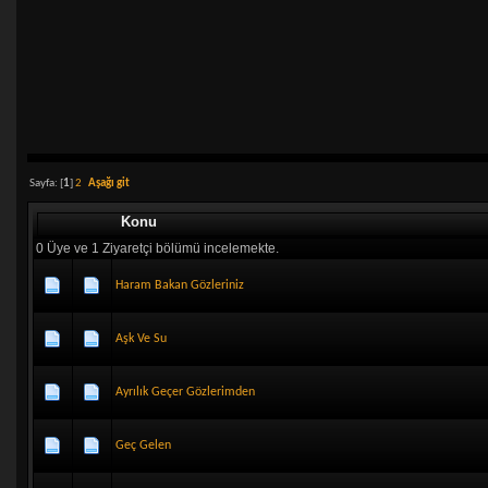
Sayfa: [
1
]
2
Aşağı git
Konu
0 Üye ve 1 Ziyaretçi bölümü incelemekte.
Haram Bakan Gözleriniz
Aşk Ve Su
Ayrılık Geçer Gözlerimden
Geç Gelen