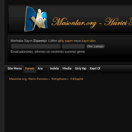
Merhaba Sayın
Ziyaretçi
. Lütfen
giriş yapın
veya
kayıt olun
.
Email adresinizi, sifrenizi ve cevirimici surenizi giriniz
Site Menu
Forum
Ara
Indeks
Media
Giriş Yap
Kayıt Ol
Masonlar.org - Harici Forumu
»
Kütüphane
»
E-Kitaplık