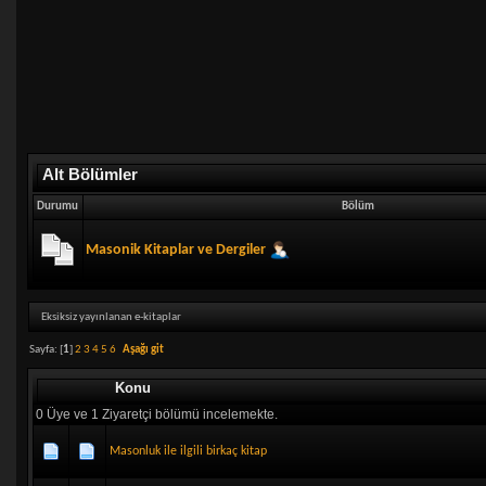
Alt Bölümler
Durumu
Bölüm
Masonik Kitaplar ve Dergiler
Eksiksiz yayınlanan e-kitaplar
Sayfa: [
1
]
2
3
4
5
6
Aşağı git
Konu
0 Üye ve 1 Ziyaretçi bölümü incelemekte.
Masonluk ile ilgili birkaç kitap