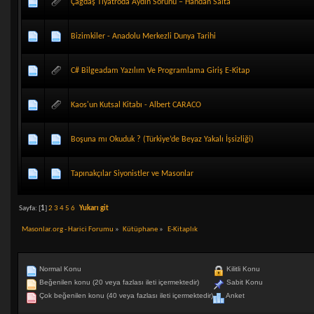
Çağdaş Tiyatroda Aydın Sorunu – Handan Salta
Bizimkiler - Anadolu Merkezli Dunya Tarihi
C# Bilgeadam Yazılım Ve Programlama Giriş E-Kitap
Kaos'un Kutsal Kitabı - Albert CARACO
Boşuna mı Okuduk ? (Türkiye’de Beyaz Yakalı İşsizliği)
Tapınakçılar Siyonistler ve Masonlar
Sayfa: [
1
]
2
3
4
5
6
Yukarı git
Masonlar.org - Harici Forumu
»
Kütüphane
»
E-Kitaplık
Normal Konu
Kilitli Konu
Beğenilen konu (20 veya fazlası ileti içermektedir)
Sabit Konu
Çok beğenilen konu (40 veya fazlası ileti içermektedir)
Anket