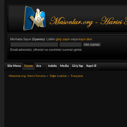
Merhaba Sayın
Ziyaretçi
. Lütfen
giriş yapın
veya
kayıt olun
.
Email adresinizi, sifrenizi ve cevirimici surenizi giriniz
Site Menu
Forum
Ara
Indeks
Media
Giriş Yap
Kayıt Ol
Masonlar.org - Harici Forumu
»
Diğer Lisanlar
»
Française