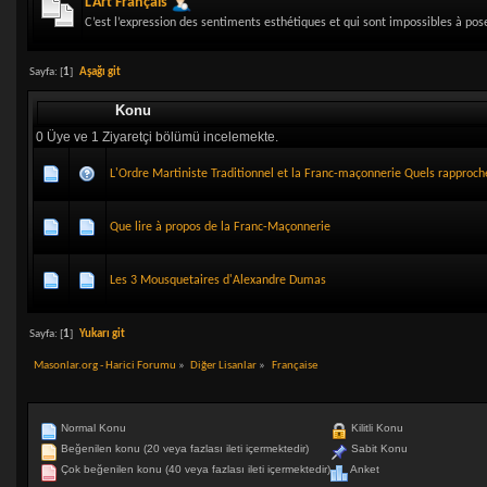
L’Art Français
C’est l’expression des sentiments esthétiques et qui sont impossibles à po
Sayfa: [
1
]
Aşağı git
Konu
0 Üye ve 1 Ziyaretçi bölümü incelemekte.
L'Ordre Martiniste Traditionnel et la Franc-maçonnerie Quels rapproc
Que lire à propos de la Franc-Maçonnerie
Les 3 Mousquetaires d'Alexandre Dumas
Sayfa: [
1
]
Yukarı git
Masonlar.org - Harici Forumu
»
Diğer Lisanlar
»
Française
Normal Konu
Kilitli Konu
Beğenilen konu (20 veya fazlası ileti içermektedir)
Sabit Konu
Çok beğenilen konu (40 veya fazlası ileti içermektedir)
Anket