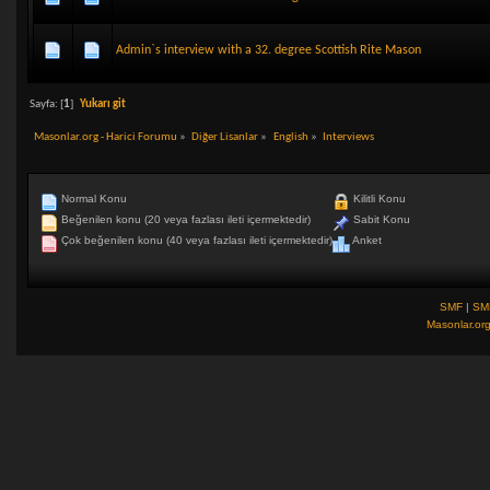
Admin`s interview with a 32. degree Scottish Rite Mason
Sayfa: [
1
]
Yukarı git
Masonlar.org - Harici Forumu
»
Diğer Lisanlar
»
English
»
Interviews
Normal Konu
Kilitli Konu
Beğenilen konu (20 veya fazlası ileti içermektedir)
Sabit Konu
Çok beğenilen konu (40 veya fazlası ileti içermektedir)
Anket
SMF
|
SM
Masonlar.or