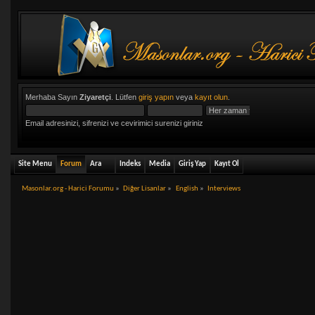
Merhaba Sayın
Ziyaretçi
. Lütfen
giriş yapın
veya
kayıt olun
.
Email adresinizi, sifrenizi ve cevirimici surenizi giriniz
Site Menu
Forum
Ara
Indeks
Media
Giriş Yap
Kayıt Ol
Masonlar.org - Harici Forumu
»
Diğer Lisanlar
»
English
»
Interviews