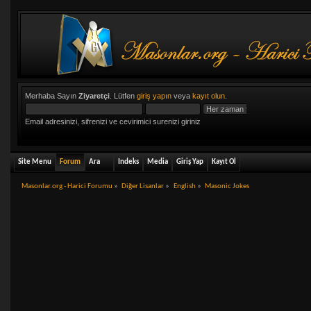
Merhaba Sayın
Ziyaretçi
. Lütfen
giriş yapın
veya
kayıt olun
.
Email adresinizi, sifrenizi ve cevirimici surenizi giriniz
Site Menu
Forum
Ara
Indeks
Media
Giriş Yap
Kayıt Ol
Masonlar.org - Harici Forumu
»
Diğer Lisanlar
»
English
»
Masonic Jokes