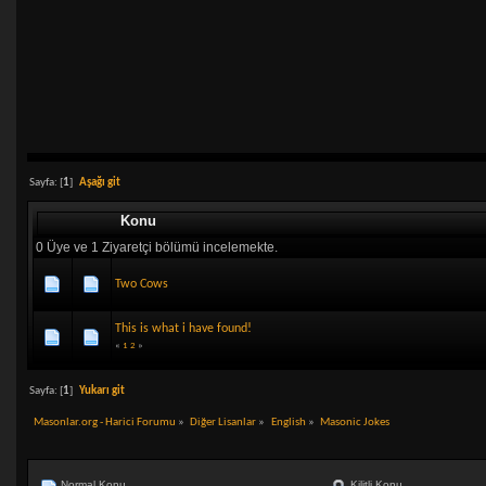
Sayfa: [
1
]
Aşağı git
Konu
0 Üye ve 1 Ziyaretçi bölümü incelemekte.
Two Cows
This is what i have found!
«
1
2
»
Sayfa: [
1
]
Yukarı git
Masonlar.org - Harici Forumu
»
Diğer Lisanlar
»
English
»
Masonic Jokes
Normal Konu
Kilitli Konu