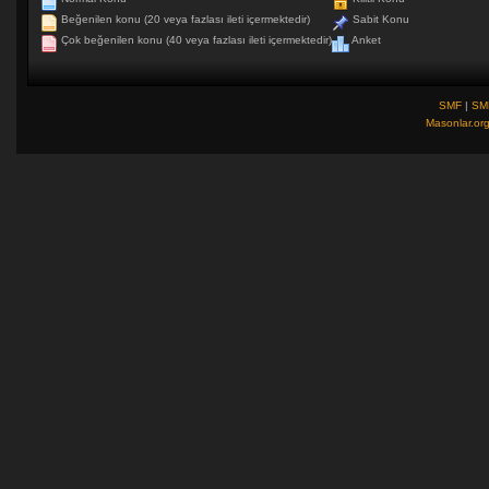
Beğenilen konu (20 veya fazlası ileti içermektedir)
Sabit Konu
Çok beğenilen konu (40 veya fazlası ileti içermektedir)
Anket
SMF
|
SM
Masonlar.or