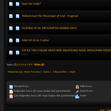
Büyü Var mıdır?
Muhammad The Messenger of God - Fragman
İSLÂMDA VE Hz. MEVLÂNÂ’DA KADINA SAYGI
Kabe'nin içi ve 3 sütun
670 İLE 740 LI YILLAR ARASI NİYE ANLATILMAZ NASIL MÜSLÜMAN OLD
«
1
2
»
Sayfa: [
1
]
2
3
4
5
6
7
8
9
Yukarı git
Masonlar.org - Harici Forumu
»
Inanc
»
3 Buyuk Din
»
Islam
Normal Konu
Kilitli Konu
Beğenilen konu (20 veya fazlası ileti içermektedir)
Sabit Konu
Çok beğenilen konu (40 veya fazlası ileti içermektedir)
Anket
SMF
|
SM