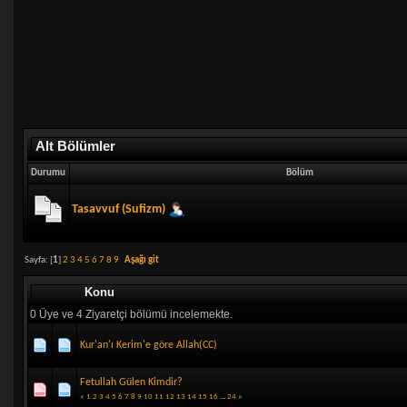
Alt Bölümler
Durumu
Bölüm
Tasavvuf (Sufizm)
Sayfa: [
1
]
2
3
4
5
6
7
8
9
Aşağı git
Konu
0 Üye ve 4 Ziyaretçi bölümü incelemekte.
Kur'an'ı Kerim'e göre Allah(CC)
Fetullah Gülen Kimdir?
«
1
2
3
4
5
6
7
8
9
10
11
12
13
14
15
16
...
24
»