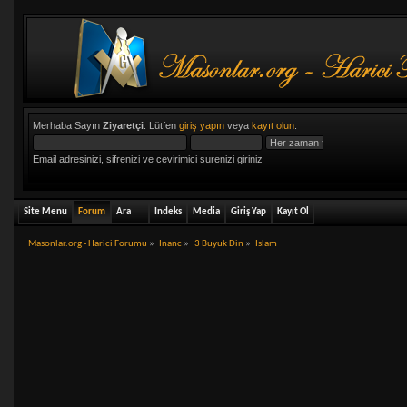
Merhaba Sayın
Ziyaretçi
. Lütfen
giriş yapın
veya
kayıt olun
.
Email adresinizi, sifrenizi ve cevirimici surenizi giriniz
Site Menu
Forum
Ara
Indeks
Media
Giriş Yap
Kayıt Ol
Masonlar.org - Harici Forumu
»
Inanc
»
3 Buyuk Din
»
Islam