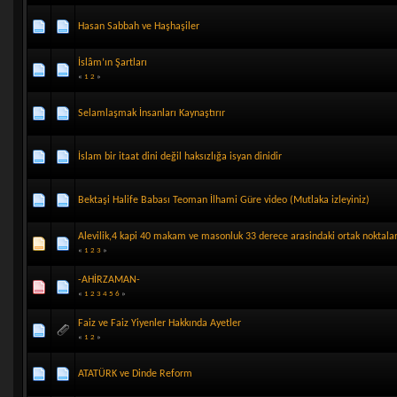
Hasan Sabbah ve Haşhaşiler
İslâm’ın Şartları
«
1
2
»
Selamlaşmak İnsanları Kaynaştırır
İslam bir itaat dini değil haksızlığa isyan dinidir
Bektaşi Halife Babası Teoman İlhami Güre video (Mutlaka izleyiniz)
Alevilik,4 kapi 40 makam ve masonluk 33 derece arasindaki ortak noktala
«
1
2
3
»
-AHİRZAMAN-
«
1
2
3
4
5
6
»
Faiz ve Faiz Yiyenler Hakkında Ayetler
«
1
2
»
ATATÜRK ve Dinde Reform