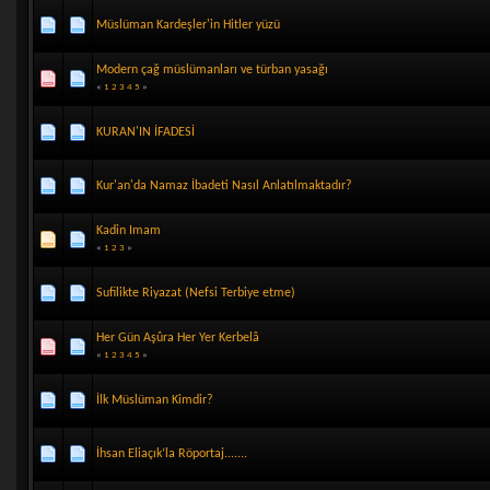
Müslüman Kardeşler'in Hitler yüzü
Modern çağ müslümanları ve türban yasağı
«
1
2
3
4
5
»
KURAN'IN İFADESİ
Kur'an'da Namaz İbadeti Nasıl Anlatılmaktadır?
Kadin Imam
«
1
2
3
»
Sufilikte Riyazat (Nefsi Terbiye etme)
Her Gün Aşûra Her Yer Kerbelâ
«
1
2
3
4
5
»
İlk Müslüman Kimdir?
İhsan Eliaçık’la Röportaj.......